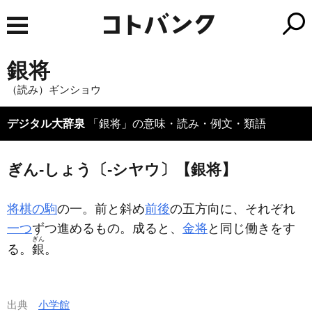
銀将
（読み）ギンショウ
デジタル大辞泉
「銀将」の意味・読み・例文・類語
ぎん‐しょう〔‐シヤウ〕【銀将】
将棋の駒
の一。前と斜め
前後
の五方向に、それぞれ
一つ
ずつ進めるもの。成ると、
金将
と同じ働きをす
ぎん
る。
銀
。
出典
小学館