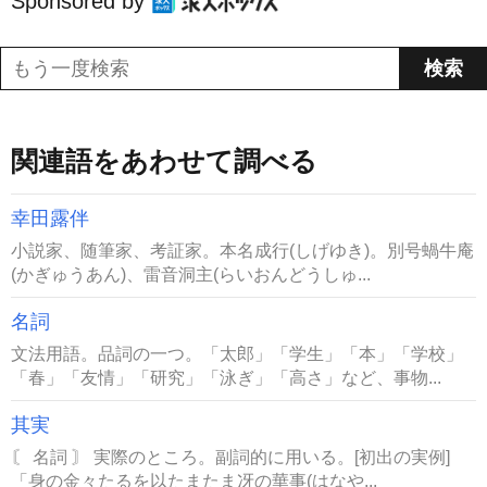
Sponsored by
関連語をあわせて調べる
幸田露伴
小説家、随筆家、考証家。本名成行(しげゆき)。別号蝸牛庵
(かぎゅうあん)、雷音洞主(らいおんどうしゅ...
名詞
文法用語。品詞の一つ。「太郎」「学生」「本」「学校」
「春」「友情」「研究」「泳ぎ」「高さ」など、事物...
其実
〘 名詞 〙 実際のところ。副詞的に用いる。[初出の実例]
「身の金々たるを以たまたま冴の華事(はなや...