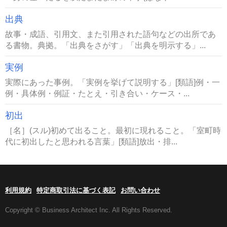
出典
故事・成語、引用文、また引用された語句などの出所であ
る書物。典拠。「出典をさがす」「出典を明示する」...
実例
実際にあった事例。「実例を挙げて説明する」[類語]例・一
例・具体例・例証・たとえ・引き合い・ケース・...
初出
［名］(スル)初めて出ること。最初に現れること。「室町時
代に初出したと思われる言葉」[類語]放出・排...
利用規約
特定商取引法に基づく表記
お問い合わせ
Copyright © Business Architect Inc. All Rights Reserved.