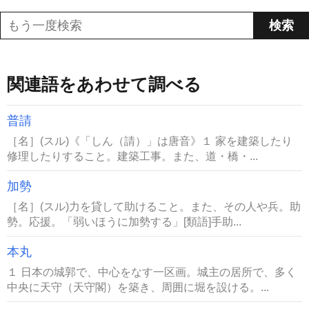
関連語をあわせて調べる
普請
［名］(スル)《「しん（請）」は唐音》１ 家を建築したり
修理したりすること。建築工事。また、道・橋・...
加勢
［名］(スル)力を貸して助けること。また、その人や兵。助
勢。応援。「弱いほうに加勢する」[類語]手助...
本丸
１ 日本の城郭で、中心をなす一区画。城主の居所で、多く
中央に天守（天守閣）を築き、周囲に堀を設ける。...