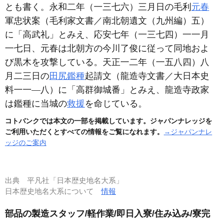
とも書く。永和二年
（一三七六）
三月日の毛利
元春
軍忠状案
（毛利家文書／南北朝遺文（九州編）五）
に「高武礼」とみえ、応安七年
（一三七四）
一一月
一七日、元春は北朝方の今川了俊に従って同地およ
び黒木を攻撃している。天正一二年
（一五八四）
八
月二三日の
田尻鑑種
起請文
（龍造寺文書／大日本史
料一一―八）
に「高群御城番」とみえ、龍造寺政家
は鑑種に当城の
救援
を命じている。
コトバンクでは本文の一部を掲載しています。ジャパンナレッジを
ご利用いただくとすべての情報をご覧になれます。
→ジャパンナレ
ッジのご案内
出典
平凡社「日本歴史地名大系」
日本歴史地名大系について
情報
部品の製造スタッフ/軽作業/即日入寮/住み込み/寮完