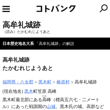
高牟礼城跡
（読み）たかむれじようあと
日本歴史地名大系
「高牟礼城跡」の解説
高牟礼城跡
たかむれじようあと
福岡県：八女郡
黒木町
椿原村
高牟礼城跡
[現在地名]
黒木
町笠原 高峰
たか
黒木町最北部にある
高
峰
（標高五六七・二メート
ル）
にあった戦国期の
山城
。黒木氏の城。高群など