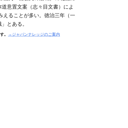
弥道意置文案
（志々目文書）
によ
みえることが多い。徳治三年
（一
職」とある。
す。
→ジャパンナレッジのご案内