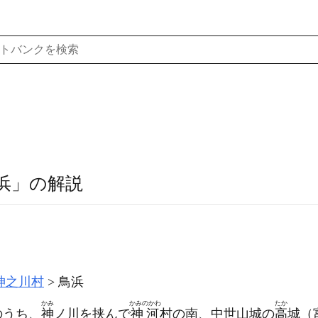
浜」の解説
神之川村
鳥浜
かみ
かみのかわ
たか
のうち、
神
ノ川を挟んで
神河
村の南、中世山城の
高
城
（