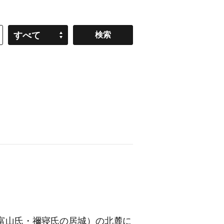
すべて
富山氏・禰寝氏の居城）
の北麓に