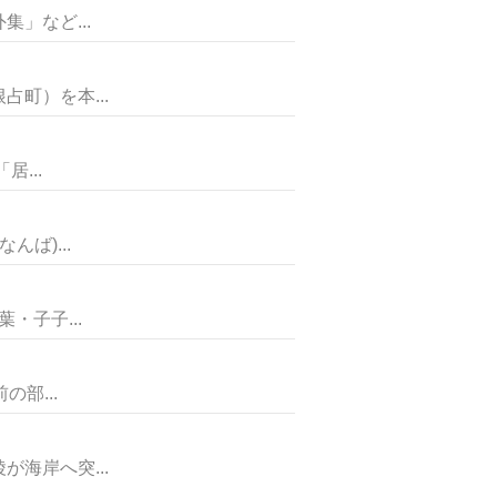
」など...
町）を本...
...
ば)...
子子...
部...
海岸へ突...