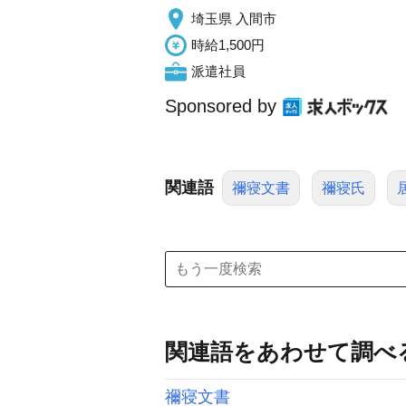
埼玉県 入間市
時給1,500円
派遣社員
Sponsored by
関連語
禰寝文書
禰寝氏
関連語をあわせて調べ
禰寝文書