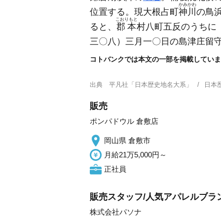
かみかわ
位置する。現大根占町
神川
の鳥
こおりもと
ると、
郡本
村八町五反のうちに
三〇八）
三月一〇日の島津庄留
コトバンクでは本文の一部を掲載していま
出典
平凡社「日本歴史地名大系」
日本
販売
ポンパドウル 倉敷店
岡山県 倉敷市
月給21万5,000円～
正社員
販売スタッフ/人気アパレルブラ
株式会社パソナ