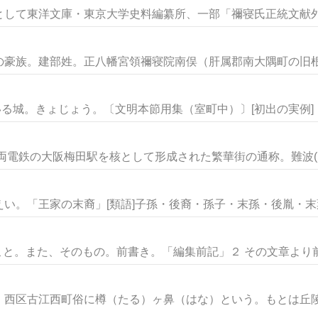
して東洋文庫・東京大学史料編纂所、一部「禰寝氏正統文献外集
豪族。建部姓。正八幡宮領禰寝院南俣（肝属郡南大隅町の旧根占
いる城。きょじょう。〔文明本節用集（室町中）〕[初出の実例]「居
電鉄の大阪梅田駅を核として形成された繁華街の通称。難波(なん
い。「王家の末裔」[類語]子孫・後裔・孫子・末孫・後胤・末葉・
こと。また、そのもの。前書き。「編集前記」２ その文章より前の
西区古江西町俗に樽（たる）ヶ鼻（はな）という。もとは丘陵が