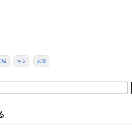
居城
キタ
末裔
る