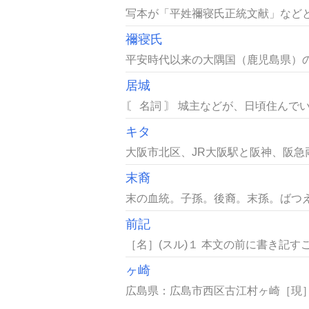
写本が「平姓禰寝氏正統文献」などと
禰寝氏
平安時代以来の大隅国（鹿児島県）の
居城
〘 名詞 〙 城主などが、日頃住んで
キタ
大阪市北区、JR大阪駅と阪神、阪急両
末裔
末の血統。子孫。後裔。末孫。ばつえ
前記
［名］(スル)１ 本文の前に書き記す
ヶ崎
広島県：広島市西区古江村ヶ崎［現］