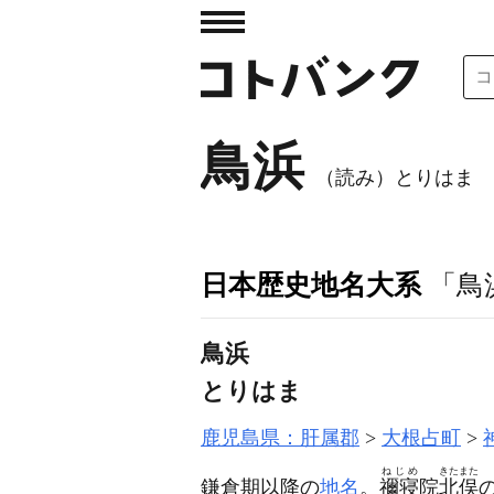
鳥浜
（読み）とりはま
日本歴史地名大系
「鳥
鳥浜
とりはま
鹿児島県：肝属郡
大根占町
ねじめ
きたまた
鎌倉期以降の
地名
。
禰寝
院
北俣