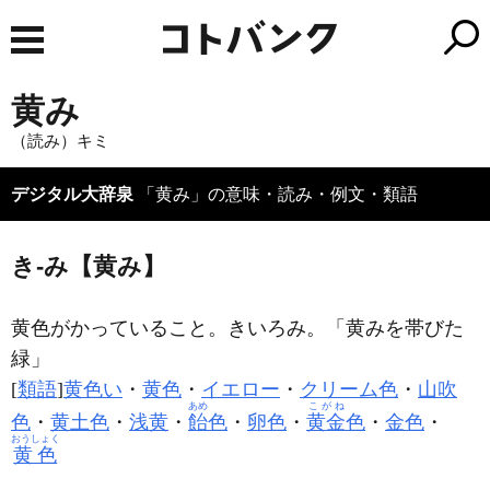
黄み
（読み）キミ
デジタル大辞泉
「黄み」の意味・読み・例文・類語
き‐み【黄み】
黄色がかっていること。きいろみ。「
黄み
を帯びた
緑」
[
類語
]
黄色い
・
黄色
・
イエロー
・
クリーム色
・
山吹
あめ
こがね
色
・
黄土色
・
浅黄
・
飴
色
・
卵色
・
黄金
色
・
金色
・
おうしょく
黄色