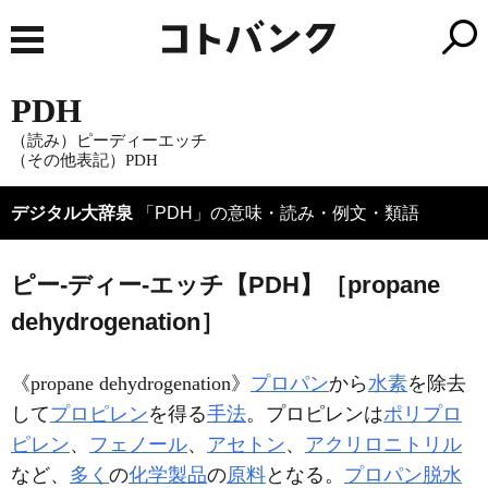
PDH
（読み）ピーディーエッチ
（その他表記）PDH
デジタル大辞泉
「PDH」の意味・読み・例文・類語
ピー‐ディー‐エッチ【PDH】［propane
dehydrogenation］
《
propane dehydrogenation
》
プロパン
から
水素
を除去
して
プロピレン
を得る
手法
。プロピレンは
ポリプロ
ピレン
、
フェノール
、
アセトン
、
アクリロニトリル
など、
多く
の
化学製品
の
原料
となる。
プロパン脱水