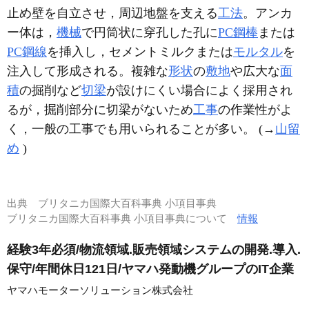
止め壁を自立させ，周辺地盤を支える
工法
。アンカ
ー体は，
機械
で円筒状に穿孔した孔に
PC鋼棒
または
PC鋼線
を挿入し，セメントミルクまたは
モルタル
を
注入して形成される。複雑な
形状
の
敷地
や広大な
面
積
の掘削など
切梁
が設けにくい場合によく採用され
るが，掘削部分に切梁がないため
工事
の作業性がよ
く，一般の工事でも用いられることが多い。 (→
山留
め
)
出典
ブリタニカ国際大百科事典 小項目事典
ブリタニカ国際大百科事典 小項目事典について
情報
経験3年必須/物流領域.販売領域システムの開発.導入.
保守/年間休日121日/ヤマハ発動機グループのIT企業
ヤマハモーターソリューション株式会社