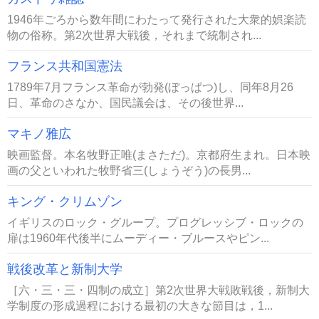
1946年ごろから数年間にわたって発行された大衆的娯楽読
物の俗称。第2次世界大戦後，それまで統制され...
フランス共和国憲法
1789年7月フランス革命が勃発(ぼっぱつ)し、同年8月26
日、革命のさなか、国民議会は、その後世界...
マキノ雅広
映画監督。本名牧野正唯(まさただ)。京都府生まれ。日本映
画の父といわれた牧野省三(しょうぞう)の長男...
キング・クリムゾン
イギリスのロック・グループ。プログレッシブ・ロックの
扉は1960年代後半にムーディー・ブルースやピン...
戦後改革と新制大学
［六・三・三・四制の成立］第2次世界大戦敗戦後，新制大
学制度の形成過程における最初の大きな節目は，1...