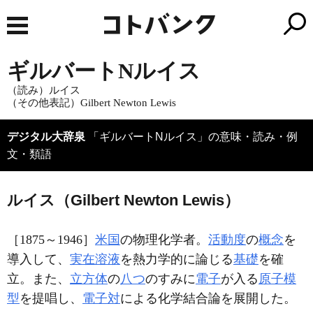
ギルバートNルイス
（読み）ルイス
（その他表記）Gilbert Newton Lewis
デジタル大辞泉
「ギルバートNルイス」の意味・読み・例
文・類語
ルイス（Gilbert Newton Lewis）
［1875～1946］
米国
の物理化学者。
活動度
の
概念
を
導入して、
実在溶液
を熱力学的に論じる
基礎
を確
立。また、
立方体
の
八つ
のすみに
電子
が入る
原子模
型
を提唱し、
電子対
による化学結合論を展開した。