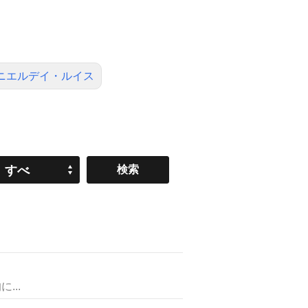
ニエルデイ・ルイス
すべ
て
...