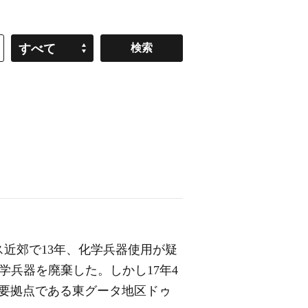
すべて
ス近郊で13年、化学兵器使用が疑
化学兵器を廃棄した。しかし17年4
主要拠点である東グータ地区ドゥ