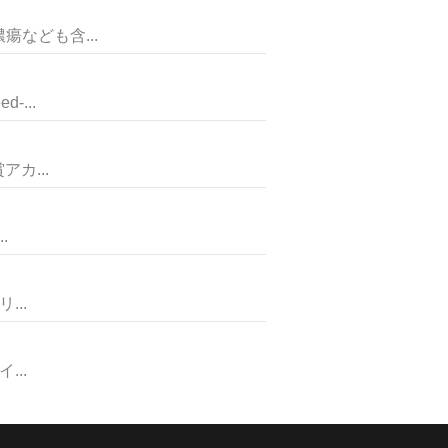
なども含...
...
カ...
.
..
..