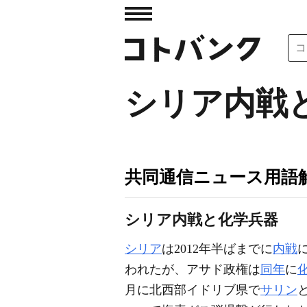
シリア内戦
共同通信ニュース用語
シリア内戦と化学兵器
シリア
は2012年半ばまでに
内戦
われたが、アサド政権は
同年
に
月に北西部イドリブ県で
サリン