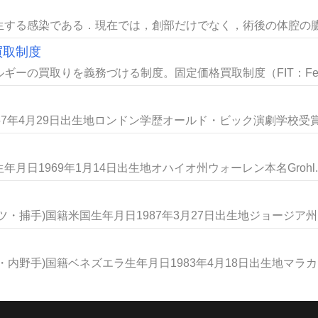
する感染である．現在では，創部だけでなく，術後の体腔の膿瘍
買取制度
ーの買取りを義務づける制度。固定価格買取制度（FIT：Feed-
7年4月29日出生地ロンドン学歴オールド・ビック演劇学校受賞ア
日1969年1月14日出生地オハイオ州ウォーレン本名Grohl..
捕手)国籍米国生年月日1987年3月27日出生地ジョージア州リ.
野手)国籍ベネズエラ生年月日1983年4月18日出生地マラカイ.