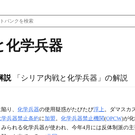
と化学兵器
解説
「シリア内戦と化学兵器」の解説
に陥り、
化学兵器
の使用疑惑がたびたび
浮上
。ダマスカ
化学兵器禁止条約
に
加盟
。
化学兵器禁止機関
(
OPCW
)が
とみられる化学兵器が使われ、今年4月には反体制派の