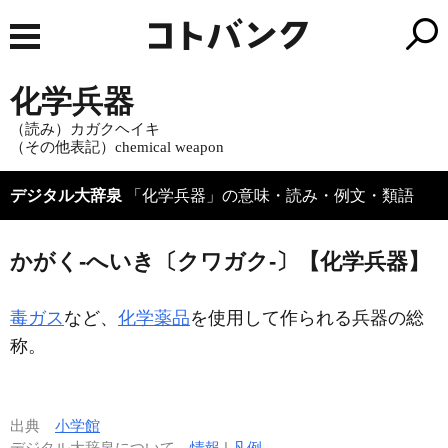
化学兵器
（読み）カガクヘイキ
（その他表記）chemical weapon
デジタル大辞泉
「化学兵器」の意味・読み・例文・類語
かがく‐へいき〔クワガク‐〕【化学兵器】
毒ガス
など、
化学薬品
を使用して作られる兵器の総
称。
出典
小学館
デジタル大辞泉について
情報
|
凡例