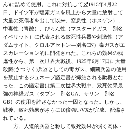
ん)に詰めて使用。これに対抗して翌1915年4月22
日、ドイツ軍が塩素ガスを風上から大量に放射して
大量の死傷者を出して以来、窒息性（ホスゲン）、
中毒性（青酸）、びらん性（マスタードガス―別名
イペリット）に代表される致死性兵器や刺激性（ア
ダムサイト、クロルアセトン―別名CN）毒ガスがエ
スカレーション的に開発された。これらの効果の残
虐性から、第一次世界大戦後、1925年6月17日に大量
殺戮(さつりく)兵器としての毒ガス、細菌兵器の使用
を禁止するジュネーブ議定書が締結される動機とな
った。この議定書は第二次世界大戦中、致死効果最
強の神経ガス（タブン―別名GA、サリン―別名
GB）の使用を許さなかった一因となった。しかし、
戦後、致死効果がさらに10倍強いVXが完成、配備さ
れている。
一方、人道的兵器と称して致死効果が弱く肉体・