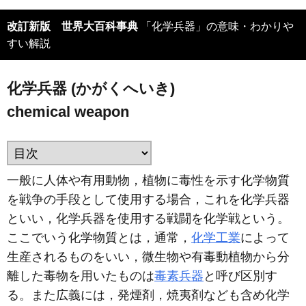
改訂新版 世界大百科事典
「化学兵器」の意味・わかりや
すい解説
化学兵器 (かがくへいき)
chemical weapon
一般に人体や有用動物，植物に毒性を示す化学物質
を戦争の手段として使用する場合，これを化学兵器
といい，化学兵器を使用する戦闘を化学戦という。
ここでいう化学物質とは，通常，
化学工業
によって
生産されるものをいい，微生物や有毒動植物から分
離した毒物を用いたものは
毒素兵器
と呼び区別す
る。また広義には，発煙剤，焼夷剤なども含め化学