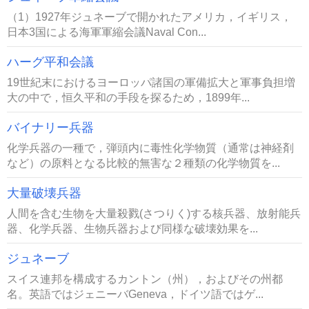
（1）1927年ジュネーブで開かれたアメリカ，イギリス，
日本3国による海軍軍縮会議Naval Con...
ハーグ平和会議
19世紀末におけるヨーロッパ諸国の軍備拡大と軍事負担増
大の中で，恒久平和の手段を探るため，1899年...
バイナリー兵器
化学兵器の一種で，弾頭内に毒性化学物質（通常は神経剤
など）の原料となる比較的無害な２種類の化学物質を...
大量破壊兵器
人間を含む生物を大量殺戮(さつりく)する核兵器、放射能兵
器、化学兵器、生物兵器および同様な破壊効果を...
ジュネーブ
スイス連邦を構成するカントン（州），およびその州都
名。英語ではジェニーバGeneva，ドイツ語ではゲ...