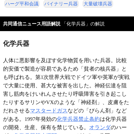
ハーグ平和会議
バイナリー兵器
大量破壊兵器
共同通信ニュース用語解説
「化学兵器」の解説
化学兵器
人体に悪影響を及ぼす化学物質を用いた兵器。比較
的安価で製造が容易であるため「貧者の核兵器」と
も呼ばれる。第1次世界大戦でドイツ軍や英軍が実戦
で大量に使用、甚大な被害を出した。神経伝達を阻
害し筋肉をけいれんさせたり呼吸障害を引き起こし
たりするサリンやVXのような「神経剤」、皮膚をた
だれさせる
マスタードガス
などの「びらん剤」など
がある。1997年発効の
化学兵器禁止条約
は化学兵器
の開発、生産、保有を禁じている。
オランダ
のハー