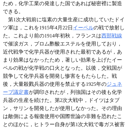
ため，化学工業の発達した国であれば秘密裡に製造
できる。
第1次大戦前に塩素の大量生産に成功していたドイ
ツ軍は，これを1915年4月22日
イーペル
の戦で放射し
た。これより前の1914年初秋，フランスは
西部戦線
で催涙ガス，ブロム酢酸エステルを使用しており，
近代戦争で化学兵器が使用された最初であるが，あ
まり効果はなかったため，著しい効果を上げたイー
ペルの戦が化学戦の口火となった。以後，交戦国が
競争して化学兵器を開発し惨害をもたらした。戦
後，大量殺戮兵器の使用を禁止する1925年の
ジュネ
ーブ議定書
が調印されたが，列強国はその後も化学
兵器の生産を続けた。第2次大戦中，ドイツはタブ
ン，サリンを開発したが使用しなかった。その理由
は敵側による報復使用や国際世論の非難を恐れたこ
とのほかに，ヒトラー自身が第1次大戦で毒ガス被害