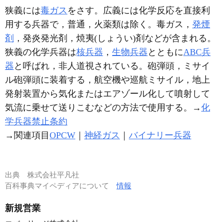
狭義には
毒ガス
をさす。広義には化学反応を直接利
用する兵器で，普通，火薬類は除く。毒ガス，
発煙
剤
，発炎発光剤，焼夷(しょうい)剤などが含まれる。
狭義の化学兵器は
核兵器
，
生物兵器
とともに
ABC兵
器
と呼ばれ，非人道視されている。砲弾頭，ミサイ
ル砲弾頭に装着する，航空機や巡航ミサイル，地上
発射装置から気化またはエアゾール化して噴射して
気流に乗せて送りこむなどの方法で使用する。→
化
学兵器禁止条約
→関連項目
OPCW
｜
神経ガス
｜
バイナリー兵器
出典
株式会社平凡社
百科事典マイペディアについて
情報
新規営業