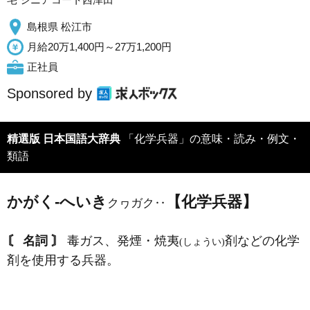
島根県 松江市
月給20万1,400円～27万1,200円
正社員
Sponsored by
精選版 日本国語大辞典
「化学兵器」の意味・読み・例文・
類語
かがく‐へいき
【化学兵器】
クヮガク‥
〘 名詞 〙
毒ガス、発煙・焼夷
剤などの化学
(しょうい)
剤を使用する兵器。