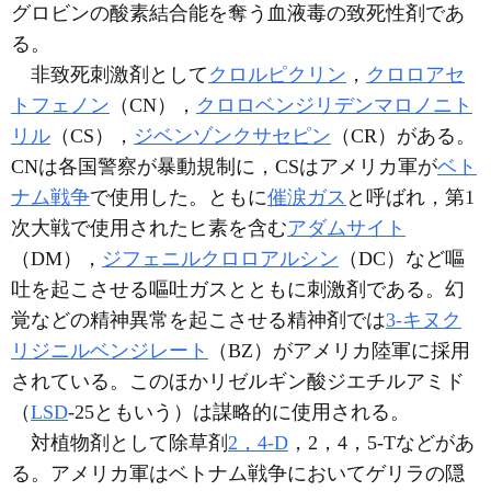
グロビンの酸素結合能を奪う血液毒の致死性剤であ
る。
非致死刺激剤として
クロルピクリン
，
クロロアセ
トフェノン
（CN），
クロロベンジリデンマロノニト
リル
（CS），
ジベンゾンクサセピン
（CR）がある。
CNは各国警察が暴動規制に，CSはアメリカ軍が
ベト
ナム戦争
で使用した。ともに
催涙ガス
と呼ばれ，第1
次大戦で使用されたヒ素を含む
アダムサイト
（DM），
ジフェニルクロロアルシン
（DC）など嘔
吐を起こさせる嘔吐ガスとともに刺激剤である。幻
覚などの精神異常を起こさせる精神剤では
3-キヌク
リジニルベンジレート
（BZ）がアメリカ陸軍に採用
されている。このほかリゼルギン酸ジエチルアミド
（
LSD
-25ともいう）は謀略的に使用される。
対植物剤として除草剤
2，4-D
，2，4，5-Tなどがあ
る。アメリカ軍はベトナム戦争においてゲリラの隠