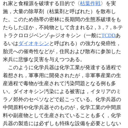
れ家と食糧源を破壊する目的で〈
枯葉作戦
〉を実
施，大量の除草剤（枯葉剤と呼ばれた）を散布し
た。このため熱帯の密林に長期間の生態系破壊をも
たらしたほか，不純物として含まれる2，3，7，8-テ
トラクロロジベンゾ-
p
-ジオキシン（一般に
TCDD
あ
るいは
ダイオキシン
と呼ばれる）の強力な発癌性，
胎児への催奇性などが，住民および散布に参加した
米兵に悲惨な災害を与えつつある。
このように化学兵器は化学工業が発達する過程で
着想され，軍事用に開発されたが，非軍事産業の生
産過程で毒物が生産されて汚染問題となる例も多
い。ダイオキシン汚染による被害は，イタリアのミ
ラノ郊外のセベソなどで起こっている。化学兵器の
中間原料や化学兵器そのものが，化学工業の中間原
料や副産物として生産されていることも多く，化学
兵器の製造には必ずしも特殊な設備を必要としない