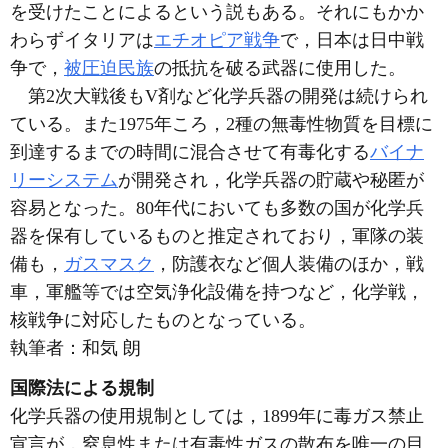
を受けたことによるという説もある。それにもかか
わらずイタリアは
エチオピア戦争
で，日本は日中戦
争で，
被圧迫民族
の抵抗を破る武器に使用した。
第2次大戦後もV剤など化学兵器の開発は続けられ
ている。また1975年ころ，2種の無毒性物質を目標に
到達するまでの時間に混合させて有毒化する
バイナ
リーシステム
が開発され，化学兵器の貯蔵や秘匿が
容易となった。80年代においても多数の国が化学兵
器を保有しているものと推定されており，軍隊の装
備も，
ガスマスク
，防護衣など個人装備のほか，戦
車，軍艦等では空気浄化設備を持つなど，化学戦，
核戦争に対応したものとなっている。
執筆者：
和気 朗
国際法による規制
化学兵器の使用規制としては，1899年に毒ガス禁止
宣言が，窒息性または有毒性ガスの散布を唯一の目