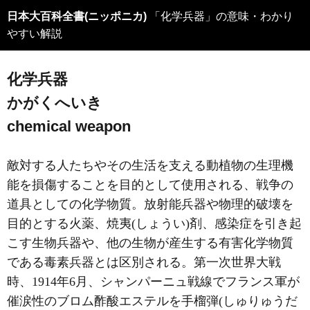
日本大百科全書(ニッポニカ)
「化学兵器」の意味・わかり
やすい解説
化学兵器
かがくへいき
chemical weapon
敵対する人たちやその生活を支える動植物の生理機
能を損傷することを目的として使用される、戦争の
道具としての化学物質。放射能兵器や物理的破壊を
目的とする火薬、焼夷(しょうい)剤、感染症を引き起
こす生物兵器や、他の生物が産生する有害化学物質
である毒素兵器とは区別される。第一次世界大戦
時、1914年6月、シャンパーニュ戦線でフランス軍が
催涙性のブロム酢酸エステルを手榴弾(しゅりゅうだ