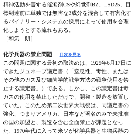
精神活動を害する催涙剤CSや幻覚剤BZ、LSD25、目
標到達前に単独では無害な2成分を混合して有害化す
るバイナリー・システムの採用によって使用を合理
化しようとする流れもある。
［和気 朗］
化学兵器の禁止問題
目次を見る
この問題に関する最初の取決めは、1925年6月17日に
できたジュネーブ議定書（「窒息性、毒性、または
その他のガス及び細菌学的戦争方法の戦争使用を禁
止する議定書」）である。しかし、この議定書は毒
ガスの使用を禁止しただけで、開発・製造を放置し
ていた。このため第二次世界大戦後は、同議定書の
強化、つまりアメリカ、日本など署名のみで未批准
の国の加盟と、製造を含む全面禁止が課題となっ
た。1970年代に入って米ソが化学兵器と生物兵器の