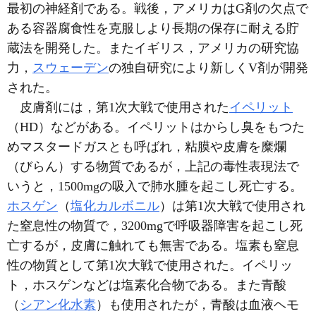
最初の神経剤である。戦後，アメリカはG剤の欠点で
ある容器腐食性を克服しより長期の保存に耐える貯
蔵法を開発した。またイギリス，アメリカの研究協
力，
スウェーデン
の独自研究により新しくV剤が開発
された。
皮膚剤には，第1次大戦で使用された
イペリット
（HD）などがある。イペリットはからし臭をもつた
めマスタードガスとも呼ばれ，粘膜や皮膚を糜爛
（びらん）する物質であるが，上記の毒性表現法で
いうと，1500mgの吸入で肺水腫を起こし死亡する。
ホスゲン
（
塩化カルボニル
）は第1次大戦で使用され
た窒息性の物質で，3200mgで呼吸器障害を起こし死
亡するが，皮膚に触れても無害である。塩素も窒息
性の物質として第1次大戦で使用された。イペリッ
ト，ホスゲンなどは塩素化合物である。また青酸
（
シアン化水素
）も使用されたが，青酸は血液ヘモ