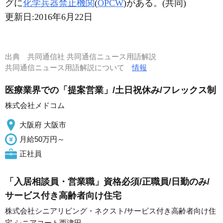
グに
化学兵器禁止機関
(
OPCW
)がある。(共同)
更新日:
2016年6月22日
出典
共同通信社 共同通信ニュース用語解説
共同通信ニュース用語解説について
情報
医療業界での「提案営業」/土日祝休み/フレックス制
株式会社メドコム
大阪府 大阪市
月給50万円～
正社員
「入居相談員・営業職」資格必須/正職員/日勤のみ/
サービス付き高齢者向け住宅
株式会社シニアリビング・ネクスト/サービス付き高齢者向け住
宅 シニアコート西津田