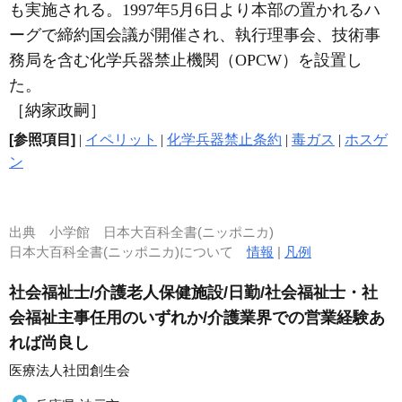
も実施される。1997年5月6日より本部の置かれるハ
ーグで締約国会議が開催され、執行理事会、技術事
務局を含む化学兵器禁止機関（OPCW）を設置し
た。
［納家政嗣］
[参照項目]
|
イペリット
|
化学兵器禁止条約
|
毒ガス
|
ホスゲ
ン
出典
小学館 日本大百科全書(ニッポニカ)
日本大百科全書(ニッポニカ)について
情報
|
凡例
社会福祉士/介護老人保健施設/日勤/社会福祉士・社
会福祉主事任用のいずれか/介護業界での営業経験あ
れば尚良し
医療法人社団創生会