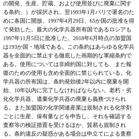
の開発、生産、貯蔵、および使用並びに廃棄に関す
る条約」）が採択され、翌1993年1月パリで署名のた
めに各国に開放、1997年4月29日、65か国の批准を得
て発効した。最大の化学兵器所有国であるロシアも
1997年11月5日に批准した。2018年6月時点の加盟国
は193か国・地域である。この条約はあらゆる化学兵
器を全面的に禁止する徹底した画期的な軍縮条約で
ある。使用については非締約国に対しても、また報
復のための使用も含め全面的に禁じられている。化
学兵器の所有国は、条約発効後2年以内に廃棄を開
始、10年以内に完了しなければならない。老朽・劣
化化学兵器、遺棄化学兵器の廃棄も義務づけられ
る。また加盟国の化学関連産業は規制される化学剤
ごとに生産、保有量などを申告し、それを確認する
査察等の検証措置を受けるほか、貿易も規制され
る。条約違反の疑惑がある場合は申立てによる査察