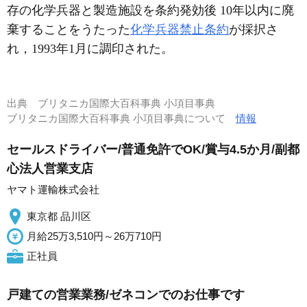
存の化学兵器と製造施設を条約発効後 10年以内に廃
棄することをうたった
化学兵器禁止条約
が採択さ
れ，1993年1月に調印された。
出典
ブリタニカ国際大百科事典 小項目事典
ブリタニカ国際大百科事典 小項目事典について
情報
セールスドライバー/普通免許でOK/賞与4.5か月/副都
心法人営業支店
ヤマト運輸株式会社
東京都 品川区
月給25万3,510円～26万710円
正社員
戸建ての営業業務/ゼネコンでのお仕事です