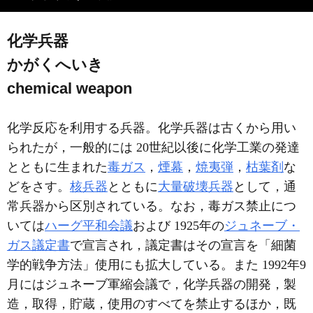
化学兵器
かがくへいき
chemical weapon
化学反応を利用する兵器。化学兵器は古くから用い
られたが，一般的には 20世紀以後に化学工業の発達
とともに生まれた
毒ガス
，
煙幕
，
焼夷弾
，
枯葉剤
な
どをさす。
核兵器
とともに
大量破壊兵器
として，通
常兵器から区別されている。なお，毒ガス禁止につ
いては
ハーグ平和会議
および 1925年の
ジュネーブ・
ガス議定書
で宣言され，議定書はその宣言を「細菌
学的戦争方法」使用にも拡大している。また 1992年9
月にはジュネーブ軍縮会議で，化学兵器の開発，製
造，取得，貯蔵，使用のすべてを禁止するほか，既