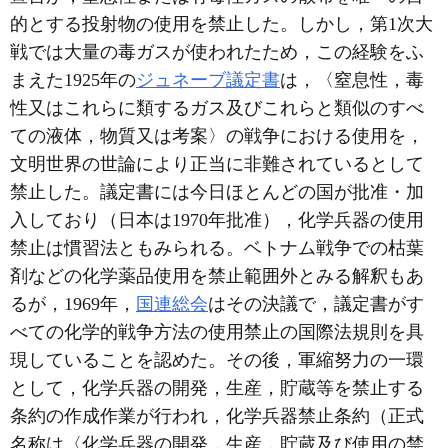
的とする投射物の使用を禁止した。しかし，第1次大
戦では大量の毒ガスが使われたため，この経験をふ
まえた1925年の
ジュネーブ議定書
は，〈窒息性，毒
性又はこれらに類するガス及びこれらと類似のすべ
ての液体，物質又は考案〉の戦争における使用を，
文明世界の世論により正当に非難されているとして
禁止した。議定書には今日ほとんどの国が批准・加
入しており（日本は1970年批准），化学兵器の使用
禁止は慣習法ともみられる。ベトナム戦争での枯葉
剤などの化学薬品使用を禁止範囲外とみる解釈もあ
るが，1969年，
国連総会
はその決議で，議定書がす
べての化学的戦争方法の使用禁止の国際法規則を具
現していることを認めた。その後，軍縮努力の一環
として，化学兵器の開発，生産，貯蔵等を禁止する
条約の作成作業が行われ，化学兵器禁止条約（正式
名称は〈化学兵器の開発，生産，貯蔵及び使用の禁