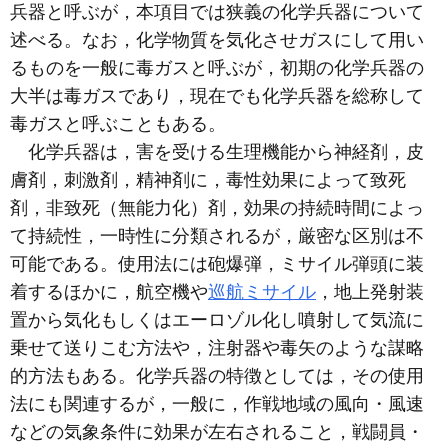
兵器と呼ぶが，本項目では狭義の化学兵器について
述べる。なお，化学物質を気化させガスにして用い
るものを一般に毒ガスと呼ぶが，初期の化学兵器の
大半は毒ガスであり，現在でも化学兵器を総称して
毒ガスと呼ぶこともある。
化学兵器は，害を受ける生理機能から神経剤，皮
膚剤，刺激剤，精神剤に，毒性効果によって致死
剤，非致死（無能力化）剤，効果の持続時間によっ
て持続性，一時性に分類されるが，厳密な区別は不
可能である。使用法には砲爆弾，ミサイル弾頭に装
着するほかに，航空機や
巡航ミサイル
，地上発射装
置から気化もしくはエーロゾル化し噴射して気流に
乗せて送りこむ方法や，注射器や毒矢のような謀略
的方法もある。化学兵器の特徴としては，その使用
法にも関連するが，一般に，作戦地域の風向・風速
などの気象条件に効果が左右されること，戦闘員・