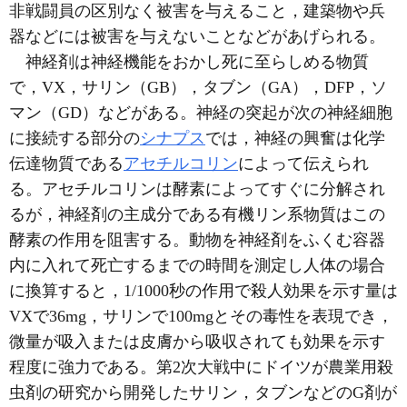
非戦闘員の区別なく被害を与えること，建築物や兵
器などには被害を与えないことなどがあげられる。
神経剤は神経機能をおかし死に至らしめる物質
で，VX，サリン（GB），タブン（GA），DFP，ソ
マン（GD）などがある。神経の突起が次の神経細胞
に接続する部分の
シナプス
では，神経の興奮は化学
伝達物質である
アセチルコリン
によって伝えられ
る。アセチルコリンは酵素によってすぐに分解され
るが，神経剤の主成分である有機リン系物質はこの
酵素の作用を阻害する。動物を神経剤をふくむ容器
内に入れて死亡するまでの時間を測定し人体の場合
に換算すると，1/1000秒の作用で殺人効果を示す量は
VXで36mg，サリンで100mgとその毒性を表現でき，
微量が吸入または皮膚から吸収されても効果を示す
程度に強力である。第2次大戦中にドイツが農業用殺
虫剤の研究から開発したサリン，タブンなどのG剤が