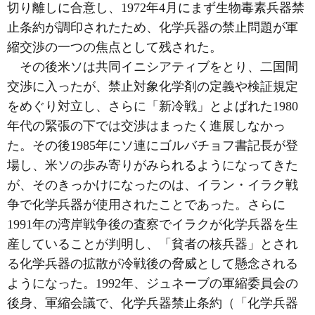
切り離しに合意し、1972年4月にまず生物毒素兵器禁
止条約が調印されたため、化学兵器の禁止問題が軍
縮交渉の一つの焦点として残された。
その後米ソは共同イニシアティブをとり、二国間
交渉に入ったが、禁止対象化学剤の定義や検証規定
をめぐり対立し、さらに「新冷戦」とよばれた1980
年代の緊張の下では交渉はまったく進展しなかっ
た。その後1985年にソ連にゴルバチョフ書記長が登
場し、米ソの歩み寄りがみられるようになってきた
が、そのきっかけになったのは、イラン・イラク戦
争で化学兵器が使用されたことであった。さらに
1991年の湾岸戦争後の査察でイラクが化学兵器を生
産していることが判明し、「貧者の核兵器」とされ
る化学兵器の拡散が冷戦後の脅威として懸念される
ようになった。1992年、ジュネーブの軍縮委員会の
後身、軍縮会議で、化学兵器禁止条約（「化学兵器