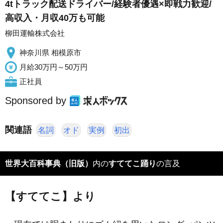
4tトラック配送ドライバー/経験者優遇×即戦力歓迎/
高収入・月収40万も可能
柳田運輸株式会社
神奈川県 相模原市
月給30万円～50万円
正社員
Sponsored by
関連語
名詞
オド
実例
初出
世界大百科事典（旧版）
内の
すててこ踊り
の言及
【すててこ】より