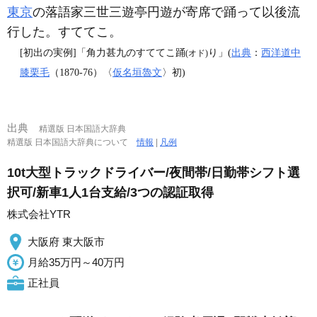
東京
の落語家三世三遊亭円遊が寄席で踊って以後流
行した。すててこ。
[初出の実例]「角力甚九のすててこ踊
り」(
出典
：
西洋道中
(オド)
膝栗毛
（1870‐76）〈
仮名垣魯文
〉初)
出典
精選版 日本国語大辞典
精選版 日本国語大辞典について
情報
|
凡例
10t大型トラックドライバー/夜間帯/日勤帯シフト選
択可/新車1人1台支給/3つの認証取得
株式会社YTR
大阪府 東大阪市
月給35万円～40万円
正社員