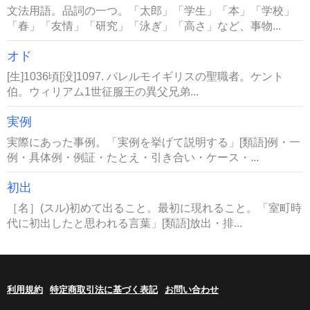
文法用語。品詞の一つ。「太郎」「学生」「本」「学校」
「春」「友情」「研究」「泳ぎ」「高さ」など、事物...
オド
[生]1036頃[没]1097. パレルモイギリスの聖職者。ケント
伯。ウィリアム1世征服王の異父兄弟...
実例
実際にあった事例。「実例を挙げて説明する」[類語]例・一
例・具体例・例証・たとえ・引き合い・ケース・...
初出
［名］(スル)初めて出ること。最初に現れること。「室町時
代に初出したと思われる言葉」[類語]放出・排...
利用規約
特定商取引法に基づく表記
お問い合わせ