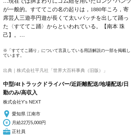
…現在では胴まわりにゴム紐を用いたロング･パンツ
が一般的。すててこの名の起りは，1880年ころ，寄
席芸人三遊亭円遊が長くて太いパッチを出して踊っ
た〈すててこ踊〉からといわれている。【南本 珠
己】。…
※「すててこ踊り」について言及している用語解説の一部を掲載し
ています。
出典｜
株式会社平凡社「世界大百科事典（旧版）」
中型/4tトラックドライバー/近距離配送/地場配送/日
勤のみ/高収入
株式会社Y's NEXT
愛知県 江南市
月給22万5,000円
正社員