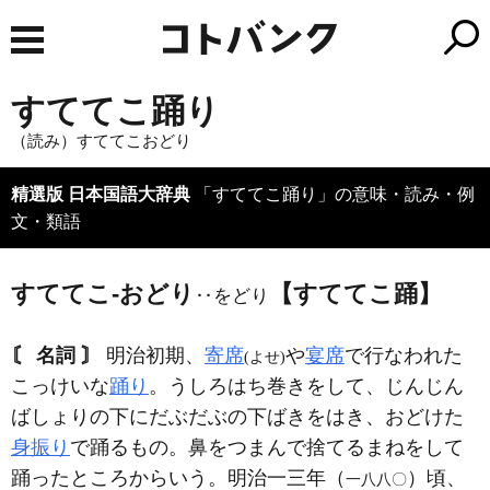
すててこ踊り
（読み）すててこおどり
精選版 日本国語大辞典
「すててこ踊り」の意味・読み・例
文・類語
すててこ‐おどり
【すててこ踊】
‥をどり
〘 名詞 〙
明治初期、
寄席
や
宴席
で行なわれた
(よせ)
こっけいな
踊り
。うしろはち巻きをして、じんじん
ばしょりの下にだぶだぶの下ばきをはき、おどけた
身振り
で踊るもの。鼻をつまんで捨てるまねをして
踊ったところからいう。明治一三年（
）頃、
一八八〇