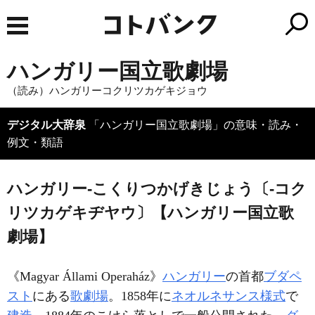
ハンガリー国立歌劇場
（読み）ハンガリーコクリツカゲキジョウ
デジタル大辞泉
「ハンガリー国立歌劇場」の意味・読み・
例文・類語
ハンガリー‐こくりつかげきじょう〔‐コク
リツカゲキヂヤウ〕【ハンガリー国立歌
劇場】
《
Magyar Állami Operaház
》
ハンガリー
の首都
ブダペ
スト
にある
歌劇場
。1858年に
ネオルネサンス様式
で