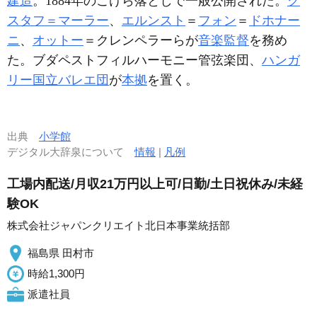
建造
。1884年のこけら落としで一般公開された。
グ
スタフ＝マーラー
、
エルンスト
＝
フォン
＝
ドホナー
ニ
、
オットー
＝クレンペラーらが
音楽監督
を務め
た。ブダペストフィルハーモニー管弦楽団、
ハンガ
リー国立バレエ団
が
本拠
を置く。
出典
小学館
デジタル大辞泉について
情報
|
凡例
工場内配送/月収21万円以上可/日勤/土日祝休み/未経
験OK
株式会社ジャパンクリエイト北日本事業統括部
福島県 田村市
時給1,300円
派遣社員