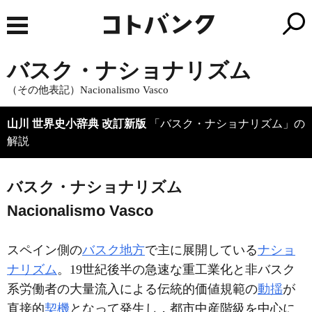
バスク・ナショナリズム
（その他表記）Nacionalismo Vasco
山川 世界史小辞典 改訂新版
「バスク・ナショナリズム」の
解説
バスク・ナショナリズム
Nacionalismo Vasco
スペイン側の
バスク地方
で主に展開している
ナショ
ナリズム
。19世紀後半の急速な重工業化と非バスク
系労働者の大量流入による伝統的価値規範の
動揺
が
直接的
契機
となって発生し，都市中産階級を中心に