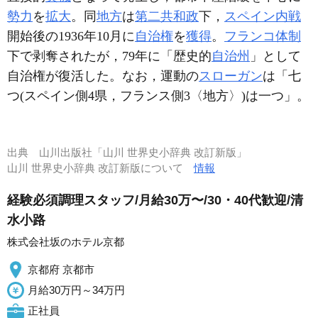
勢力
を
拡大
。同
地方
は
第二共和政
下，
スペイン内戦
開始後の1936年10月に
自治権
を
獲得
。
フランコ体制
下で剥奪されたが，79年に「歴史的
自治州
」として
自治権が復活した。なお，運動の
スローガン
は「七
つ(スペイン側4県，フランス側3〈地方〉)は一つ」。
出典
山川出版社「山川 世界史小辞典 改訂新版」
山川 世界史小辞典 改訂新版について
情報
経験必須調理スタッフ/月給30万〜/30・40代歓迎/清
水小路
株式会社坂のホテル京都
京都府 京都市
月給30万円～34万円
正社員