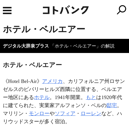
ホテル・ベルエアー
デジタル大辞泉プラス
「ホテル・ベルエアー」の解説
ホテル・ベルエアー
《Hotel Bel-Air》
アメリカ
、カリフォルニア州ロサン
ゼルスのビバリーヒルズ西隣に位置する、ベルエア
ー地区にある
ホテル
。1941年開業。
もと
は1920年代
に建てられた、実業家アルフォンソ・ベルの
邸宅
。
マリリン・
モンロー
や
ソフィア
・
ローレン
など、ハ
リウッドスターが多く宿泊。