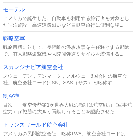
モーテル
アメリカで誕生した、自動車を利用する旅行者を対象とし
た宿泊施設。高速道路沿いなど自動車旅行に便利な場...
戦略空軍
戦略目標に対して、長距離の侵攻攻撃を主任務とする部隊
で、有人戦略爆撃機や大陸間弾道ミサイルを装備する...
スカンジナビア航空会社
スウェーデン，デンマーク，ノルウェー3国合同の航空会
社。航空会社コードはSK。SAS（サス）と略称す...
制空権
目次 航空優勢第1次世界大戦の教訓は航空戦力（軍事航
空力）が戦勝に大きく貢献しうることを認識させた...
トランスワールド航空会社
アメリカの民間航空会社。略称TWA。航空会社コードは