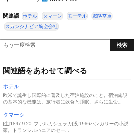
関連語
ホテル
タマーシ
モーテル
戦略空軍
スカンジナビア航空会社
関連語をあわせて調べる
ホテル
欧米で誕生し国際的に普及した宿泊施設のこと。宿泊施設
の基本的な機能は、旅行者に飲食と睡眠、さらに生命...
タマーシ
[生]1897.9.20. ファルカシュラカ[没]1966ハンガリーの小説
家。トランシルバニアのセー...