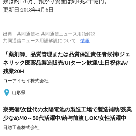
数は約176万、預かり資産は約4兆2千億円。
更新日:
2018年4月6日
出典
共同通信社 共同通信ニュース用語解説
共同通信ニュース用語解説について
情報
「薬剤師」品質管理または品質保証責任者候補/ジェ
ネリック医薬品製造販売/UIターン歓迎/土日祝休み/
残業20H
コーアイセイ株式会社
山形県
寮完備/次世代の太陽電池の製造工場で製造補助/残業
少なめ/40～50代活躍中/給与前渡しOK/女性活躍中
日総工産株式会社