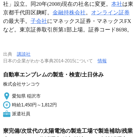
社」設立。同20年(2008)現在の社名に変更。
本社
は東
京都千代田区麹町。
金融持株会社
。
オンライン証券
の最大手。
子会社
にマネックス証券・マネックスFX
など。東京証券取引所第1部上場。証券コード8698。
出典
講談社
日本の企業がわかる事典2014-2015について
情報
自動車エンブレムの製造・検査/土日休み
株式会社サンコウ
愛知県 稲沢市
時給1,450円～1,812円
派遣社員
寮完備/次世代の太陽電池の製造工場で製造補助/残業