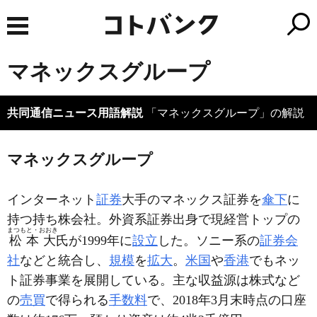
マネックスグループ
共同通信ニュース用語解説
「マネックスグループ」の解説
マネックスグループ
インターネット
証券
大手のマネックス証券を
傘下
に
持つ持ち株会社。外資系証券出身で現経営トップの
まつもと・おおき
松本大
氏が1999年に
設立
した。ソニー系の
証券会
社
などと統合し、
規模
を
拡大
。
米国
や
香港
でもネッ
ト証券事業を展開している。主な収益源は株式など
の
売買
で得られる
手数料
で、2018年3月末時点の口座