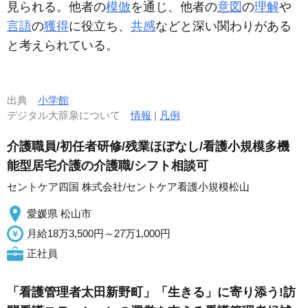
見られる。他者の
模倣
を通じ、他者の
意図
の
理解
や
言語
の
獲得
に役立ち、
共感
などと深い関わりがある
と考えられている。
出典
小学館
デジタル大辞泉について
情報
|
凡例
介護職員/初任者研修/残業ほぼなし/看護小規模多機
能型居宅介護の介護職/シフト相談可
セントケア四国 株式会社/セントケア看護小規模松山
愛媛県 松山市
月給18万3,500円～27万1,000円
正社員
「看護管理者太田新野町」「生きる」に寄り添う!訪