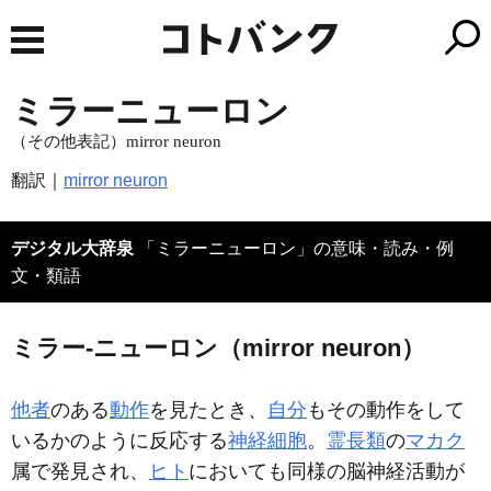
ミラーニューロン
（その他表記）mirror neuron
翻訳｜
mirror neuron
デジタル大辞泉
「ミラーニューロン」の意味・読み・例
文・類語
ミラー‐ニューロン（mirror neuron）
他者
のある
動作
を見たとき、
自分
もその動作をして
いるかのように反応する
神経細胞
。
霊長類
の
マカク
属で発見され、
ヒト
においても同様の脳神経活動が