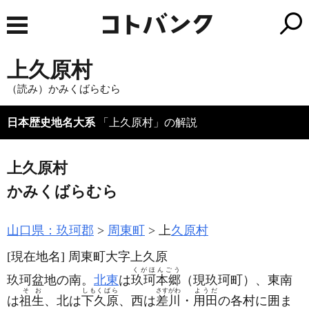
上久原村
（読み）かみくばらむら
日本歴史地名大系
「上久原村」の解説
上久原村
かみくばらむら
山口県：玖珂郡
周東町
上
久原村
[現在地名]
周東町大字上久原
くがほんごう
玖珂盆地の南。
北東
は
玖珂本郷
（現玖珂町）
、東南
そお
しもくばら
さすがわ
ようだ
は
祖生
、北は
下久原
、西は
差川
・
用田
の各村に囲ま