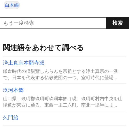
白木綿
関連語をあわせて調べる
浄土真宗本願寺派
鎌倉時代の僧親鸞しんらんを宗祖とする浄土真宗の一派
で、日本を代表する仏教教団の一つ。室町時代に登場...
玖珂本郷
山口県：玖珂郡玖珂町玖珂本郷［現］玖珂町村内中央を山
陽道が東西に通る。東西一里二六町、南北一里半にま...
久門給