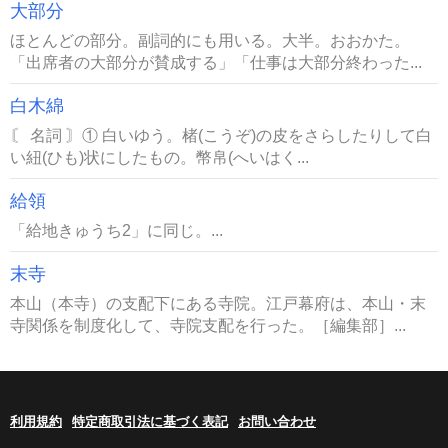
大部分
ほとんどの部分。副詞的にも用いる。大半。おおかた。
「出席者の大部分が賛成する」「仕事は大部分終わった...
白木綿
〘 名詞 〙① 白いゆう。楮(こうぞ)の皮をさらしたりして白
い紐(ひも)状にしたもの。幣帛(へいはく...
給領
「給地きゅうち2」に同じ。...
末寺
本山（本寺）の支配下にある寺院。江戸幕府は、本山・末
寺関係を制度化して、寺院支配を行った。［編集部］...
利用規約
特定商取引法に基づく表記
お問い合わせ