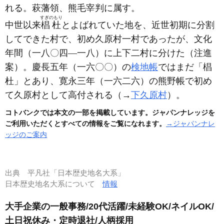
れる。萩藩領、熊毛宰判に属す。
すぎのもり
中世以来
椙杜
とよばれていた地を、近世初期に分割
してできた村で、初め久原村一村であったが、文化
年間
（一八〇四―一八）
に上下二村に分けた
（注進
案）
。慶長五年
（一六〇〇）
の
検地帳
ではまだ「椙
杜」とあり、寛永三年
（一六二六）
の熊野帳で初め
て久原村として高付される
（→
下久原村
）
。
コトバンクでは本文の一部を掲載しています。ジャパンナレッジを
ご利用いただくとすべての情報をご覧になれます。
→ジャパンナレ
ッジのご案内
出典
平凡社「日本歴史地名大系」
日本歴史地名大系について
情報
大手企業の一般事務/20代活躍/未経験OK/ネイルOK/
土日祝休み・定時退社/人柄採用