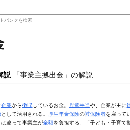
金
解説
「事業主拠出金」の解説
に
企業
から
徴収
しているお金。
児童手当
や、企業が主に
源
として活用される。
厚生年金保険
の
被保険者
を雇って
とは違って事業主が
全額
を負担する。「子ども・子育て