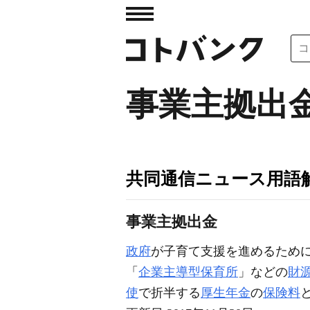
事業主拠出
共同通信ニュース用語
事業主拠出金
政府
が子育て支援を進めるため
「
企業主導型保育所
」などの
財
使
で折半する
厚生年金
の
保険料