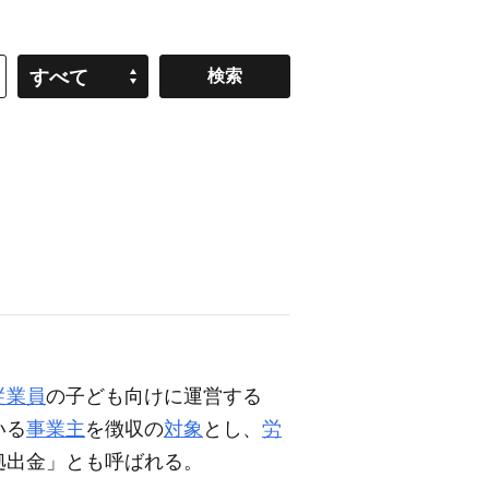
すべて
従業員
の子ども向けに運営する
いる
事業主
を徴収の
対象
とし、
労
拠出金」とも呼ばれる。