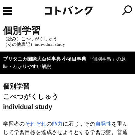
個別学習
（読み）こべつがくしゅう
（その他表記）individual study
ブリタニカ国際大百科事典 小項目事典
「個別学習」の意
味・わかりやすい解説
個別学習
こべつがくしゅう
individual study
学習者の
それぞれ
の
能力
に応じ，その
自発性
を重ん
じて学習目標を達成させようとする学習形態。普通