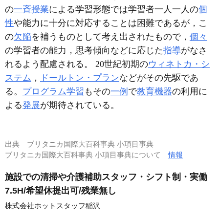
の
一斉授業
による学習形態では学習者一人一人の
個
性
や能力に十分に対応することは困難であるが，こ
の
欠陥
を補うものとして考え出されたもので，
個々
の学習者の能力，思考傾向などに応じた
指導
がなさ
れるよう配慮される。 20世紀初期の
ウィネトカ・シ
ステム
，
ドールトン・プラン
などがその先駆であ
る。
プログラム学習
もその
一例
で
教育機器
の利用に
よる
発展
が期待されている。
出典
ブリタニカ国際大百科事典 小項目事典
ブリタニカ国際大百科事典 小項目事典について
情報
施設での清掃や介護補助スタッフ・シフト制・実働
7.5H/希望休提出可/残業無し
株式会社ホットスタッフ稲沢