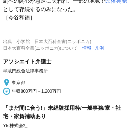
劇への関心が急速に失われ、一部の地域で
民俗芸能
として存続するのみになった。
［今谷和徳］
出典
小学館 日本大百科全書(ニッポニカ)
日本大百科全書(ニッポニカ)について
情報
|
凡例
アソシエイト弁護士
半蔵門総合法律事務所
東京都
年収800万円～1,200万円
「まだ間に合う!」未経験採用枠/一般事務/寮・社
宅・家賃補助あり
Yts株式会社