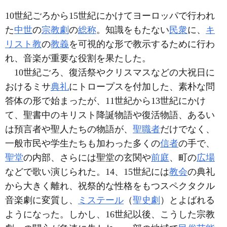
10世紀ごろから15世紀にかけてヨーロッパで行われ
た
中世
の
宗教劇
の
総称
。知識をもたない
民衆
に、
キ
リスト教
の
教義
を可視的な形で教示するために行わ
れ、音楽が重要な役割を果たした。
10世紀ごろ、復活祭やクリスマスなどの大祝日に
おけるミサ
典礼
にトロープスを付加した、素朴な問
答体の形で始まったが、11世紀から13世紀にかけ
て、聖書中のキリスト降誕物語や復活物語、あるい
は預言者や聖人たちの物語が、
聖職者
だけでなく、
一般市民や学生たちも加わった多くの
信者
の手で、
聖堂
の内部、さらには聖堂の玄関や
前庭
、町の
広場
などで歌い演じられた。14、15世紀には
教会
の典礼
から大きく離れ、祝祭的な性格をもつスペクタクル
音楽劇に変質し、
ミステール
（
聖史劇
）とよばれる
ようになった。しかし、16世紀以後、こうした宗教