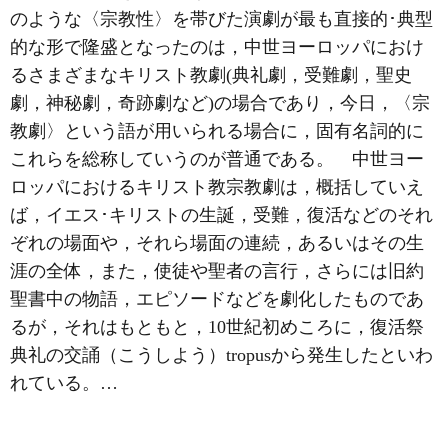
のような〈宗教性〉を帯びた演劇が最も直接的･典型
的な形で隆盛となったのは，中世ヨーロッパにおけ
るさまざまなキリスト教劇(典礼劇，受難劇，聖史
劇，神秘劇，奇跡劇など)の場合であり，今日，〈宗
教劇〉という語が用いられる場合に，固有名詞的に
これらを総称していうのが普通である。 中世ヨー
ロッパにおけるキリスト教宗教劇は，概括していえ
ば，
イエス･キリスト
の生誕，受難，復活などのそれ
ぞれの場面や，それら場面の連続，あるいはその生
涯の全体，また，使徒や聖者の言行，さらには旧約
聖書中の物語，エピソードなどを劇化したものであ
るが，それはもともと，10世紀初めころに，復活祭
典礼の交誦（こうしよう）tropusから発生したといわ
れている。…