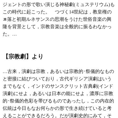
ジェントの形で歌い演じる神秘劇(ミュステリウム)も
この時代に起こった。 つづく14世紀は，教皇権の
落と初期ルネサンスの思潮をうけた世俗音楽の興
隆を背景として，宗教音楽は全般的に振るわなかっ
た。…
【宗教劇】より
…古来，演劇は宗教，あるいは宗教的･祭儀的なもの
と密接に結びついており，古代
ギリシア演劇
はいう
までもなく，インドのサンスクリット古典劇(
インド
演劇
)にせよ，あるいは日本の
能
にせよ，濃厚に宗教
的･祭儀的色彩を帯びるものであったし，この内在的
伝統は今日もなお何らかの形で生き続けていると考
えることができるだろう。だが演劇史的にみて，そ