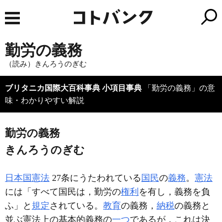
勤労の義務
（読み）きんろうのぎむ
ブリタニカ国際大百科事典 小項目事典
「勤労の義務」の意
味・わかりやすい解説
勤労の義務
きんろうのぎむ
日本国憲法
27条にうたわれている
国民
の
義務
。
憲法
には「すべて国民は，勤労の
権利
を有し，義務を負
ふ」と
規定
されている。
教育
の義務，
納税
の義務と
並ぶ憲法上の基本的義務の
一つ
であるが，これは決