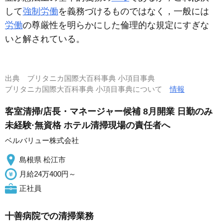
して
強制労働
を義務づけるものではなく，一般には
労働
の尊厳性を明らかにした倫理的な規定にすぎな
いと解されている。
出典
ブリタニカ国際大百科事典 小項目事典
ブリタニカ国際大百科事典 小項目事典について
情報
客室清掃/店長・マネージャー候補 8月開業 日勤のみ
未経験·無資格 ホテル清掃現場の責任者へ
ベルバリュー株式会社
島根県 松江市
月給24万400円～
正社員
十善病院での清掃業務