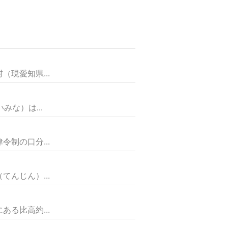
て
現愛知県...
な）は...
制の口分...
んじん）...
る比高約...