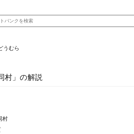
どうむら
同村」の解説
同村
い
台