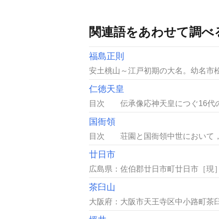
関連語をあわせて調べ
福島正則
安土桃山～江戸初期の大名。幼名市松
仁徳天皇
目次 伝承像応神天皇につぐ16代の
国衙領
目次 荘園と国衙領中世において，荘
廿日市
広島県：佐伯郡廿日市町廿日市［現］
茶臼山
大阪府：大阪市天王寺区中小路町茶臼