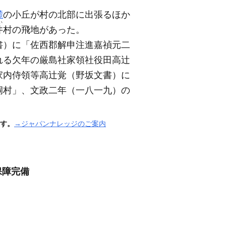
麓
の小丘が村の北部に出張るほか
い
井
村の飛地があった。
書）
に「佐西郡解申注進嘉禎元二
れる欠年の厳島社家領社役田高辻
家内侍領等高辻覚
（野坂文書）
に
洞村」、文政二年
（一八一九）
の
す。
→ジャパンナレッジのご案内
保障完備