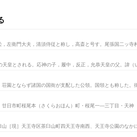
る
，左衛門大夫，清須侍従と称し，高斎と号す。尾張国二ッ寺村（
天皇とされる。応神の子，履中，反正，允恭天皇の父。諱（いみ
園とならず諸国の国衙が支配した公領。国領とも称した。律令
廿日市町桜尾本（さくらおほん）町・桜尾一―三丁目・天神（て
山［現］天王寺区茶臼山町四天王寺南西、天王寺公園のなかにあ