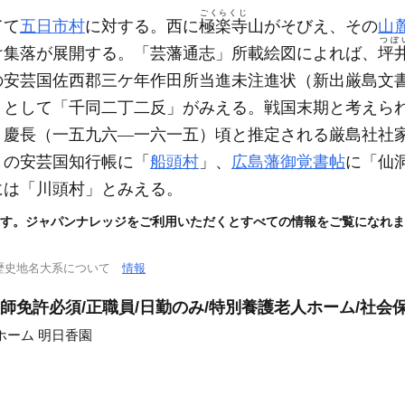
ごくらくじ
てて
五日市村
に対する。西に
極楽寺
山がそびえ、その
山
つぼ
け集落が展開する。「芸藩通志」所載絵図によれば、
坪
の安芸国佐西郡三ケ年作田所当進未注進状
（新出厳島文
」として「千同二丁二反」がみえる。戦国末期と考えら
、慶長
（一五九六―一六一五）
頃と推定される厳島社社
）
の安芸国知行帳に「
船頭村
」、
広島藩御覚書帖
に「仙
には「川頭村」とみえる。
す。ジャパンナレッジをご利用いただくとすべての情報をご覧になれま
歴史地名大系について
情報
師免許必須/正職員/日勤のみ/特別養護老人ホーム/社会
ホーム 明日香園