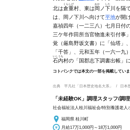
くらしげ
おか
した
北は
倉重
村、東は
岡
ノ
下
川を隔
は、岡ノ下川へ向けて
平地
が開
嘉禎四年
（一二三八）
七月日付
三ケ年作田所当官物進未引付事
覚
（厳島野坂文書）
に「仙塔」
「千答」、元和五年
（一六一九
いしうち
石内
村の「国郡志下調書出帳」
コトバンクでは本文の一部を掲載していま
出典
平凡社「日本歴史地名大系」
日本
「未経験OK」調理スタッフ/調理
社会福祉法人桂川福祉会/特別養護老人
福岡県 桂川町
月給17万1,000円～18万1,000円