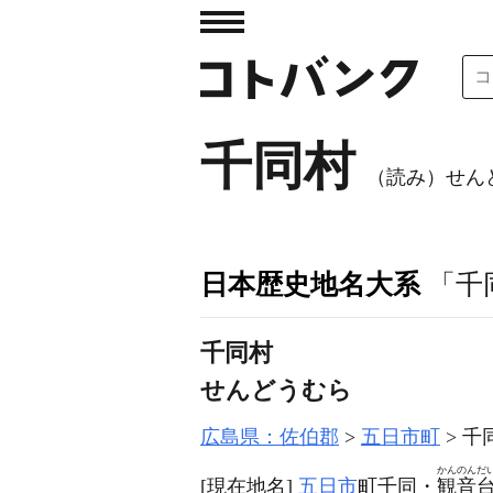
千同村
（読み）せん
日本歴史地名大系
「千
千同村
せんどうむら
広島県：佐伯郡
五日市町
千
かんのんだ
[現在地名]
五日市
町千同・
観音