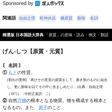
Sponsored by
関連語
自由之理
乾坤弁説
糖原質
新味
名詞
精選版 日本国語大辞典
「原質」の意味・読み・例文・類語
げん‐しつ【原質・元質】
〘 名詞 〙
①
もと
の性質。
[初出の実例]「再びその意見の原質をして、善き形のものに結合
し、更に新味を以てその中に含ましめたり」(出典：自由之理
（1872）〈中村正直訳〉二)
②
自然
万物
の根本となる物質。物を構成する根本と
なるもの。また、
原子
のこと。