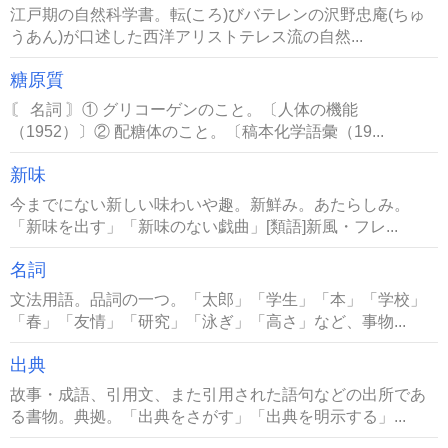
江戸期の自然科学書。転(ころ)びバテレンの沢野忠庵(ちゅ
うあん)が口述した西洋アリストテレス流の自然...
糖原質
〘 名詞 〙① グリコーゲンのこと。〔人体の機能
（1952）〕② 配糖体のこと。〔稿本化学語彙（19...
新味
今までにない新しい味わいや趣。新鮮み。あたらしみ。
「新味を出す」「新味のない戯曲」[類語]新風・フレ...
名詞
文法用語。品詞の一つ。「太郎」「学生」「本」「学校」
「春」「友情」「研究」「泳ぎ」「高さ」など、事物...
出典
故事・成語、引用文、また引用された語句などの出所であ
る書物。典拠。「出典をさがす」「出典を明示する」...