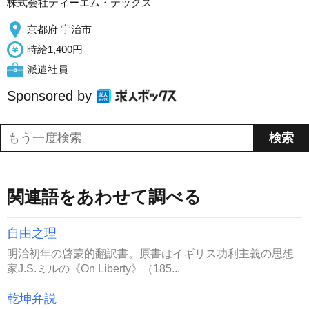
株式会社ティーエム・テックス
京都府 宇治市
時給1,400円
派遣社員
Sponsored by
関連語をあわせて調べる
自由之理
明治初年の啓蒙的翻訳書。原書はイギリス功利主義の思想
家J.S.ミルの《On Liberty》（185...
乾坤弁説