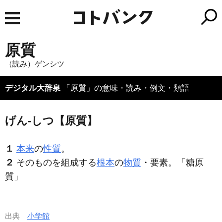
原質
（読み）ゲンシツ
デジタル大辞泉
「原質」の意味・読み・例文・類語
げん‐しつ【原質】
１
本来
の
性質
。
２
そのものを組成する
根本
の
物質
・要素。「糖
原
質
」
出典
小学館