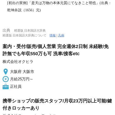
[初出の実例]「是天は万物の本体元質にてなきこと明也」(出典：
乾坤弁説（1656）元)
出典
精選版 日本国語大辞典
精選版 日本国語大辞典について
情報
|
凡例
案内・受付/販売/個人営業 完全週休2日制 未経験/免
許無でも年収550万も可 洗車/接客etc
株式会社オクヒラ
大阪府 大阪市
月給25万円～
正社員
携帯ショップの販売スタッフ/月収23万円以上可能/鍵
付きロッカーあり