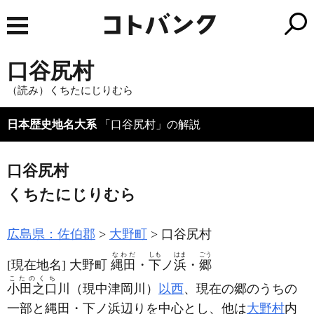
口谷尻村
（読み）くちたにじりむら
日本歴史地名大系
「口谷尻村」の解説
口谷尻村
くちたにじりむら
広島県：佐伯郡
大野町
口谷尻村
なわだ
しも
はま
ごう
[現在地名]
大野町
縄田
・
下
ノ
浜
・
郷
こたのくち
小田之口
川
（現中津岡川）
以西
、現在の郷のうちの
一部と縄田・下ノ浜辺りを中心とし、他は
大野村
内