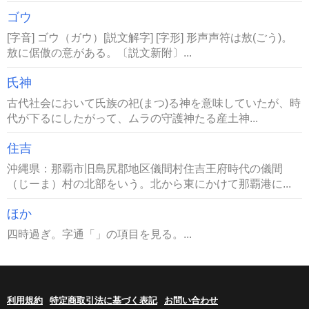
ゴウ
[字音] ゴウ（ガウ）[説文解字] [字形] 形声声符は敖(ごう)。
敖に倨傲の意がある。〔説文新附〕...
氏神
古代社会において氏族の祀(まつ)る神を意味していたが、時
代が下るにしたがって、ムラの守護神たる産土神...
住吉
沖縄県：那覇市旧島尻郡地区儀間村住吉王府時代の儀間
（じーま）村の北部をいう。北から東にかけて那覇港に...
ほか
四時過ぎ。字通「」の項目を見る。...
利用規約
特定商取引法に基づく表記
お問い合わせ