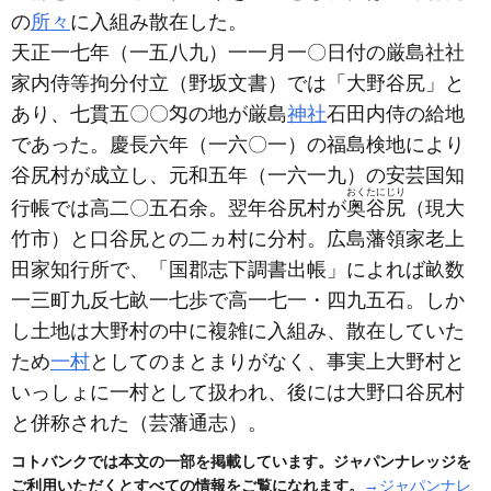
の
所々
に入組み散在した。
天正一七年
（一五八九）
一一月一〇日付の厳島社社
家内侍等拘分付立
（野坂文書）
では「大野谷尻」と
あり、七貫五〇〇匁の地が厳島
神社
石田内侍の給地
であった。慶長六年
（一六〇一）
の福島検地により
谷尻村が成立し、元和五年
（一六一九）
の安芸国知
おくたにじり
行帳では高二〇五石余。翌年谷尻村が
奥谷尻
（現大
竹市）
と口谷尻との二ヵ村に分村。広島藩領家老上
田家知行所で、「国郡志下調書出帳」によれば畝数
一三町九反七畝一七歩で高一七一・四九五石。しか
し土地は大野村の中に複雑に入組み、散在していた
ため
一村
としてのまとまりがなく、事実上大野村と
いっしょに一村として扱われ、後には大野口谷尻村
と併称された
（芸藩通志）
。
コトバンクでは本文の一部を掲載しています。ジャパンナレッジを
ご利用いただくとすべての情報をご覧になれます。
→ジャパンナレ