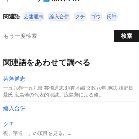
関連語
芸藩通志
編入合併
クチ
ゴウ
氏神
関連語をあわせて調べる
芸藩通志
一五九巻一五九冊 芸備通志 頼杏坪編 文政八年 地誌 浅野長
愛氏 広島藩の代表的地誌。広島藩による修...
編入合併
クチ
視。字通「」の項目を見る。...