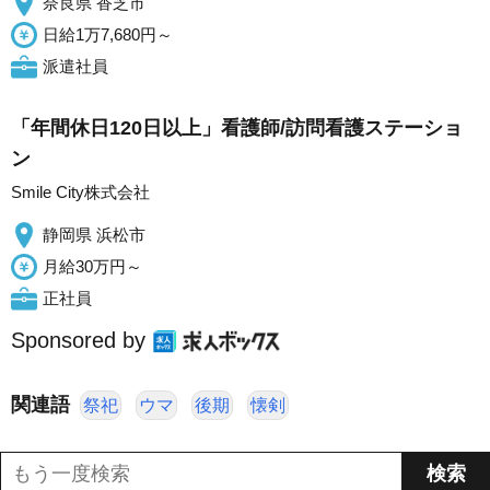
奈良県 香芝市
日給1万7,680円～
派遣社員
「年間休日120日以上」看護師/訪問看護ステーショ
ン
Smile City株式会社
静岡県 浜松市
月給30万円～
正社員
Sponsored by
関連語
祭祀
ウマ
後期
懐剣