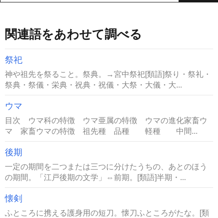
関連語をあわせて調べる
祭祀
神や祖先を祭ること。祭典。→宮中祭祀[類語]祭り・祭礼・
祭典・祭儀・栄典・祝典・祝儀・大祭・大儀・大...
ウマ
目次 ウマ科の特徴 ウマ亜属の特徴 ウマの進化家畜ウ
マ 家畜ウマの特徴 祖先種 品種 軽種 中間...
後期
一定の期間を二つまたは三つに分けたうちの、あとのほう
の期間。「江戸後期の文学」⇔前期。[類語]半期・...
懐剣
ふところに携える護身用の短刀。懐刀ふところがたな。[類