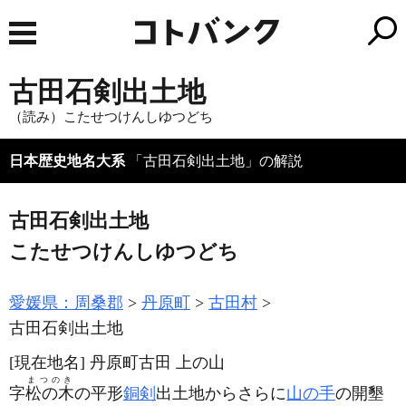
古田石剣出土地
（読み）こたせつけんしゆつどち
日本歴史地名大系
「古田石剣出土地」の解説
古田石剣出土地
こたせつけんしゆつどち
愛媛県：周桑郡
丹原町
古田村
古田石剣出土地
[現在地名]
丹原町古田 上の山
まつのき
字
松の木
の平形
銅剣
出土地からさらに
山の手
の開墾