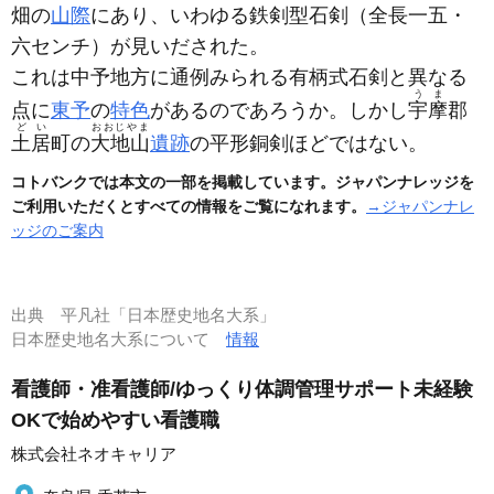
畑の
山際
にあり、いわゆる鉄剣型石剣
（全長一五・
六センチ）
が見いだされた。
これは中予地方に通例みられる有柄式石剣と異なる
うま
点に
東予
の
特色
があるのであろうか。しかし
宇摩
郡
どい
おおじやま
土居
町の
大地山
遺跡
の平形銅剣ほどではない。
コトバンクでは本文の一部を掲載しています。ジャパンナレッジを
ご利用いただくとすべての情報をご覧になれます。
→ジャパンナレ
ッジのご案内
出典
平凡社「日本歴史地名大系」
日本歴史地名大系について
情報
看護師・准看護師/ゆっくり体調管理サポート未経験
OKで始めやすい看護職
株式会社ネオキャリア