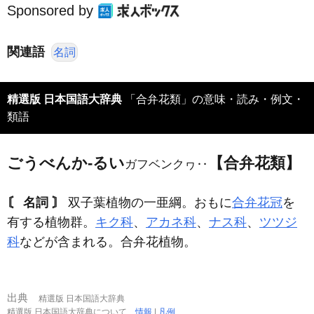
Sponsored by
関連語
名詞
精選版 日本国語大辞典
「合弁花類」の意味・読み・例文・
類語
ごうべんか‐るい
【合弁花類】
ガフベンクヮ‥
〘 名詞 〙
双子葉植物の一亜綱。おもに
合弁花冠
を
有する植物群。
キク科
、
アカネ科
、
ナス科
、
ツツジ
科
などが含まれる。合弁花植物。
出典
精選版 日本国語大辞典
精選版 日本国語大辞典について
情報
|
凡例