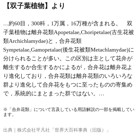
【双子葉植物】より
…約60目，300科，1万属，16万種が含まれる。 双
子葉植物は離弁花類Apopetalae,Choripetalae(古生花被
類Archichlamydae)と，合弁花類
Sympetalae,Gamopetalae(後生花被類Metachlamydae)に
分けられることが多い。この区別は主として花弁が
離生するか合生するかによるが，
合弁花
は
離弁花
よ
り進化しており，合弁花類は離弁花類のいろいろな
群より進化して合弁花をもつに至ったものの寄集め
で，系統的にまとまった群ではない。…
※「合弁花類」について言及している用語解説の一部を掲載してい
ます。
出典｜
株式会社平凡社「世界大百科事典（旧版）」