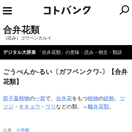
合弁花類
（読み）ゴウベンカルイ
デジタル大辞泉
「合弁花類」の意味・読み・例文・類語
ごうべんか‐るい〔ガフベンクワ‐〕【合弁
花類】
双子葉植物
の
一群
で、
合弁花
をもつ
植物
の
総称
。
ツ
ツジ
・
キキョウ
・
ウリ
などの類。⇔
離弁花類
。
出典
小学館