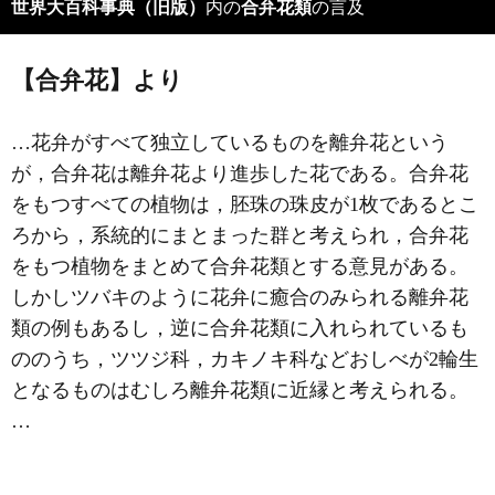
世界大百科事典（旧版）
内の
合弁花類
の言及
【合弁花】より
…花弁がすべて独立しているものを
離弁花
という
が，合弁花は離弁花より進歩した花である。合弁花
をもつすべての植物は，胚珠の珠皮が1枚であるとこ
ろから，系統的にまとまった群と考えられ，合弁花
をもつ植物をまとめて合弁花類とする意見がある。
しかしツバキのように花弁に癒合のみられる離弁花
類の例もあるし，逆に合弁花類に入れられているも
ののうち，ツツジ科，カキノキ科などおしべが2輪生
となるものはむしろ離弁花類に近縁と考えられる。
…