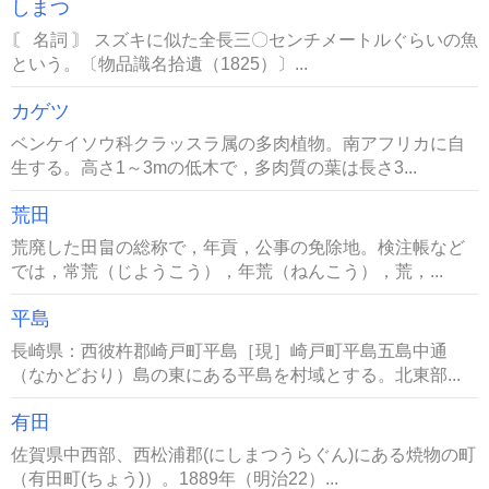
しまつ
〘 名詞 〙 スズキに似た全長三〇センチメートルぐらいの魚
という。〔物品識名拾遺（1825）〕...
カゲツ
ベンケイソウ科クラッスラ属の多肉植物。南アフリカに自
生する。高さ1～3mの低木で，多肉質の葉は長さ3...
荒田
荒廃した田畠の総称で，年貢，公事の免除地。検注帳など
では，常荒（じようこう），年荒（ねんこう），荒，...
平島
長崎県：西彼杵郡崎戸町平島［現］崎戸町平島五島中通
（なかどおり）島の東にある平島を村域とする。北東部...
有田
佐賀県中西部、西松浦郡(にしまつうらぐん)にある焼物の町
（有田町(ちょう)）。1889年（明治22）...