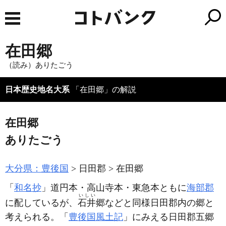
在田郷
（読み）ありたごう
日本歴史地名大系
「在田郷」の解説
在田郷
ありたごう
大分県：豊後国
日田郡
在田郷
「
和名抄
」道円本・高山寺本・東急本ともに
海部郡
いしい
に配しているが、
石井
郷などと同様日田郡内の郷と
考えられる。「
豊後国風土記
」にみえる日田郡五郷