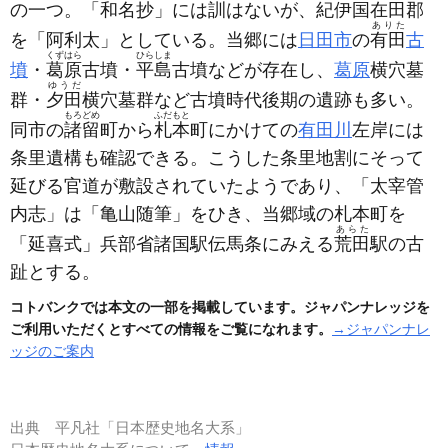
の一つ。「和名抄」には訓はないが、紀伊国在田郡
ありた
を「阿利太」としている。当郷には
日田市
の
有田
古
くずはら
ひらしま
墳
・
葛原
古墳・
平島
古墳などが存在し、
葛原
横穴墓
ゆうだ
群・
夕田
横穴墓群など古墳時代後期の遺跡も多い。
もろどめ
ふだもと
同市の
諸留
町から
札本
町にかけての
有田川
左岸には
条里遺構も確認できる。こうした条里地割にそって
延びる官道が敷設されていたようであり、「太宰管
内志」は「亀山随筆」をひき、当郷域の札本町を
あらた
「延喜式」兵部省諸国駅伝馬条にみえる
荒田
駅の古
趾とする。
コトバンクでは本文の一部を掲載しています。ジャパンナレッジを
ご利用いただくとすべての情報をご覧になれます。
→ジャパンナレ
ッジのご案内
出典
平凡社「日本歴史地名大系」