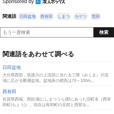
Sponsored by
関連語
日田盆地
西有田
しまつ
カゲツ
荒田
関連語をあわせて調べる
日田盆地
大分県西部，筑後川の上流部に当たる三隈（みくま）川流
域に広がる断層盆地。盆地床の標高は70～100m...
西有田
佐賀県西端、西松浦(にしまつうら)郡にあった旧町名（西有
田町(ちょう)）。現在は有田町の北部と西部を...