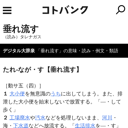
垂れ流す
（読み）タレナガス
デジタル大辞泉
「垂れ流す」の意味・読み・例文・類語
たれ‐なが・す【垂れ流す】
［動サ五（四）］
１
大小便
を無意識の
うち
に出してしまう。また、排
泄した大小便を始末しないで放置する。「―・して
歩く」
２
工場廃水
や
汚水
などを処理しないまま、
河川
・
海・
下水道
などへ放流する。「
生活排水
を―・す」