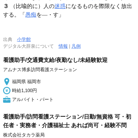
３
（比喩的に）人の
迷惑
になるものを際限なく放出
する。「
愚痴
を―・す」
出典
小学館
デジタル大辞泉について
情報
|
凡例
看護助手/交通費支給/夜勤なし/未経験歓迎
アムナス博多訪問看護ステーション
福岡県 福岡市
時給1,100円
アルバイト・パート
看護助手/訪問看護ステーション/日勤/無資格 可・初
任者・実務者・介護福祉士 あれば尚可・経験不問
株式会社タカラ薬局