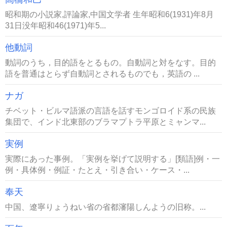
昭和期の小説家,評論家,中国文学者 生年昭和6(1931)年8月
31日没年昭和46(1971)年5...
他動詞
動詞のうち，目的語をとるもの。自動詞と対をなす。目的
語を普通はとらず自動詞とされるものでも，英語の ...
ナガ
チベット・ビルマ語派の言語を話すモンゴロイド系の民族
集団で、インド北東部のブラマプトラ平原とミャンマ...
実例
実際にあった事例。「実例を挙げて説明する」[類語]例・一
例・具体例・例証・たとえ・引き合い・ケース・...
奉天
中国、遼寧りょうねい省の省都瀋陽しんようの旧称。...