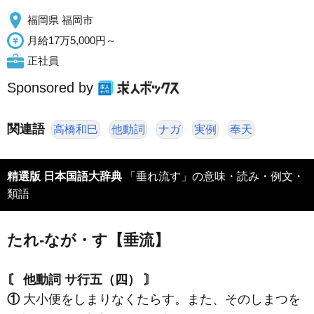
福岡県 福岡市
月給17万5,000円～
正社員
Sponsored by
関連語
高橋和巳
他動詞
ナガ
実例
奉天
精選版 日本国語大辞典
「垂れ流す」の意味・読み・例文・
類語
たれ‐なが・す【垂流】
〘 他動詞 サ行五（四） 〙
①
大小便をしまりなくたらす。また、そのしまつを