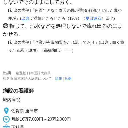
しないでそのままにしておく。
[初出の実例]「何百年となく奉天の民が垂
れ流
した糞小
(タ)
(ナガ)
便が」(
出典
：満韓ところどころ（1909）〈
夏目漱石
〉四七)
②
転じて、汚水などを処理しないで流れ出るのにま
かせる。
[初出の実例]「企業が有毒物質をたれ流しており」(出典：白く塗
りたる墓（1970）〈高橋和巳〉一一)
出典
精選版 日本国語大辞典
精選版 日本国語大辞典について
情報
|
凡例
病院の看護師
城内病院
佐賀県 唐津市
月給16万7,000円～20万2,000円
正社員