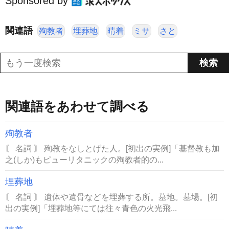
Sponsored by
関連語
殉教者
埋葬地
晴着
ミサ
さと
関連語をあわせて調べる
殉教者
〘 名詞 〙 殉教をなしとげた人。[初出の実例]「基督教も加
之(しか)もピューリタニックの殉教者的の...
埋葬地
〘 名詞 〙 遺体や遺骨などを埋葬する所。墓地。墓場。[初
出の実例]「埋葬地等にては往々青色の火光飛...