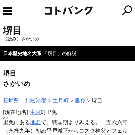
堺目
（読み）さかいめ
日本歴史地名大系
「堺目」の解説
堺目
さかいめ
長崎県：北松浦郡
生月町
里免
堺目
[現在地名]
生月
町里免
さと
里
免にある
地名
で、戦国期よりみえる。一五六六年
（永禄九年）
初め平戸城下からコスタ神父とフェル