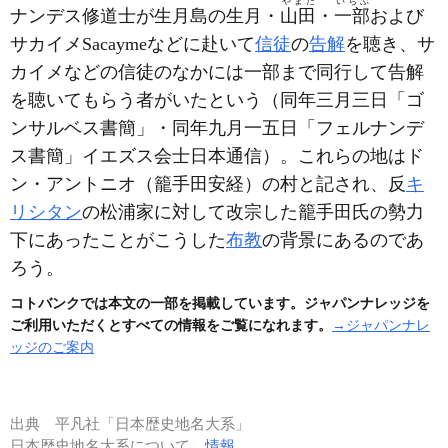
やまだ
いちぶ
ナンデス修道士が生月島の生月・
山田
・
一部
および
サカイメ
Sacayme
などに赴いて
信徒
の
告解
を聴き、サ
カイメなどの信徒のなかには一部まで同行して告解
を聴いてもらう者がいたという
（同年三月三日「ゴ
ンサルベス書簡」・同年九月一五日「フェルナンデ
ス書簡」イエズス会士日本通信）
。これらの地はド
ン・アントニオ
（籠手田安経）
の村と記され、反
キ
リシタン
の松浦家に対して改宗した籠手田氏の勢力
下にあったことがこうした
布教
の背景にあるのであ
ろう。
コトバンクでは本文の一部を掲載しています。ジャパンナレッジを
ご利用いただくとすべての情報をご覧になれます。
→ジャパンナレ
ッジのご案内
出典
平凡社「日本歴史地名大系」
日本歴史地名大系について
情報