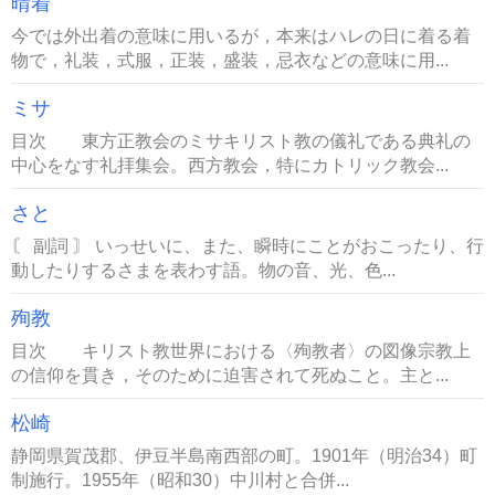
晴着
今では外出着の意味に用いるが，本来はハレの日に着る着
物で，礼装，式服，正装，盛装，忌衣などの意味に用...
ミサ
目次 東方正教会のミサキリスト教の儀礼である典礼の
中心をなす礼拝集会。西方教会，特にカトリック教会...
さと
〘 副詞 〙 いっせいに、また、瞬時にことがおこったり、行
動したりするさまを表わす語。物の音、光、色...
殉教
目次 キリスト教世界における〈殉教者〉の図像宗教上
の信仰を貫き，そのために迫害されて死ぬこと。主と...
松崎
静岡県賀茂郡、伊豆半島南西部の町。1901年（明治34）町
制施行。1955年（昭和30）中川村と合併...