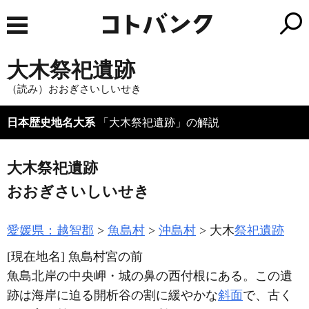
大木祭祀遺跡
（読み）おおぎさいしいせき
日本歴史地名大系
「大木祭祀遺跡」の解説
大木祭祀遺跡
おおぎさいしいせき
愛媛県：越智郡
魚島村
沖島村
大木
祭祀遺跡
[現在地名]
魚島村宮の前
魚島北岸の中央岬・城の鼻の西付根にある。この遺
跡は海岸に迫る開析谷の割に緩やかな
斜面
で、古く