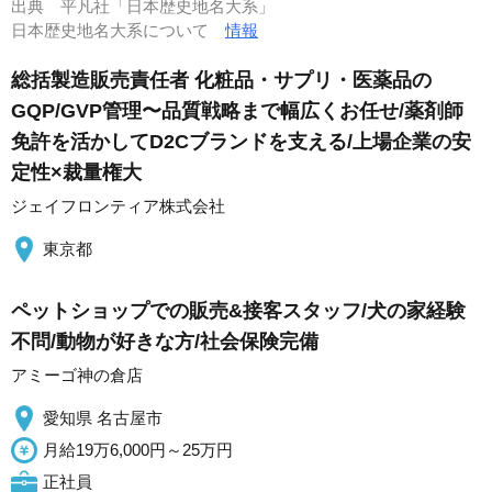
出典
平凡社「日本歴史地名大系」
日本歴史地名大系について
情報
総括製造販売責任者 化粧品・サプリ・医薬品の
GQP/GVP管理〜品質戦略まで幅広くお任せ/薬剤師
免許を活かしてD2Cブランドを支える/上場企業の安
定性×裁量権大
ジェイフロンティア株式会社
東京都
ペットショップでの販売&接客スタッフ/犬の家経験
不問/動物が好きな方/社会保険完備
アミーゴ神の倉店
愛知県 名古屋市
月給19万6,000円～25万円
正社員