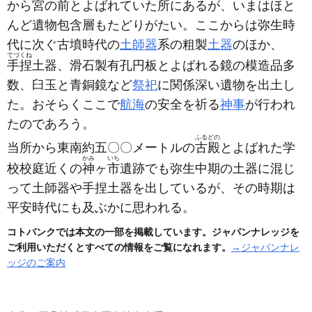
から宮の前とよばれていた所にあるが、いまはほと
んど遺物包含層もたどりがたい。ここからは弥生時
代に次ぐ古墳時代の
土師器
系の粗製
土器
のほか、
てづくね
手捏
土器、滑石製有孔円板とよばれる鏡の模造品多
数、臼玉と青銅鏡など
祭祀
に関係深い遺物を出土し
た。おそらくここで
航海
の安全を祈る
神事
が行われ
たのであろう。
ふるどの
当所から東南約五〇〇メートルの
古殿
とよばれた学
かみ
いち
校校庭近くの
神
ヶ
市
遺跡でも弥生中期の土器に混じ
って土師器や手捏土器を出しているが、その時期は
平安時代にも及ぶかに思われる。
コトバンクでは本文の一部を掲載しています。ジャパンナレッジを
ご利用いただくとすべての情報をご覧になれます。
→ジャパンナレ
ッジのご案内