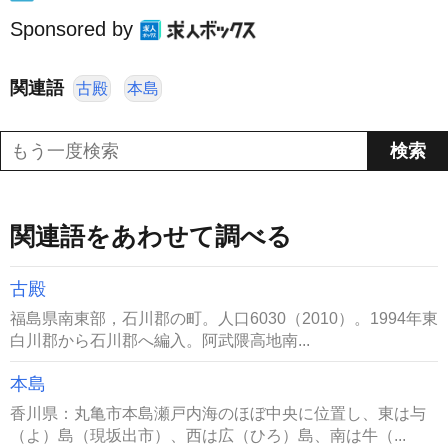
Sponsored by
関連語
古殿
本島
関連語をあわせて調べる
古殿
福島県南東部，石川郡の町。人口6030（2010）。1994年東
白川郡から石川郡へ編入。阿武隈高地南...
本島
香川県：丸亀市本島瀬戸内海のほぼ中央に位置し、東は与
（よ）島（現坂出市）、西は広（ひろ）島、南は牛（...