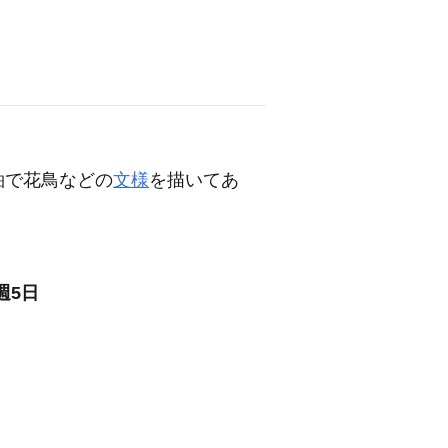
釉で花鳥などの
文様
を描いてあ
週5日