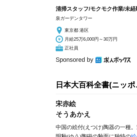
清掃スタッフ/モクモク作業/未経
泉ガーデンタワー
東京都 港区
月給25万6,000円～30万円
正社員
Sponsored by
日本大百科全書(ニッポ
宋赤絵
そうあかえ
中国の絵付(えつけ)陶器の一種
明釉(ゆう)陶磁の釉面に独特の
絵