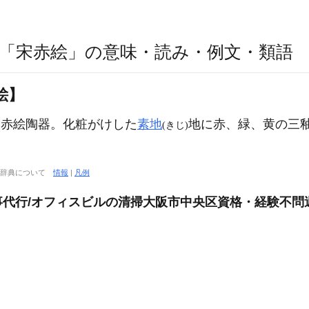
「宋赤絵」の意味・読み・例文・類語
絵】
赤絵陶器。化粧がけした
素地
地に赤、緑、黄の三
(きじ)
大辞典について
情報
|
凡例
代行/オフィスビルの清掃大阪市中央区資格・経験不問