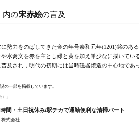
）
内の
宋赤絵
の言及
に勢力をのばしてきた金の年号泰和元年(1201)銘のあ
丹や水禽文を赤を主とし緑と黄を加え筆少なに描いてい
良普及され，明代の初期には当時磁器焼造の中心地であ
説の一部を掲載しています。
版）」
4時間・土日祝休み/駅チカで通勤便利な清掃パート
ト株式会社