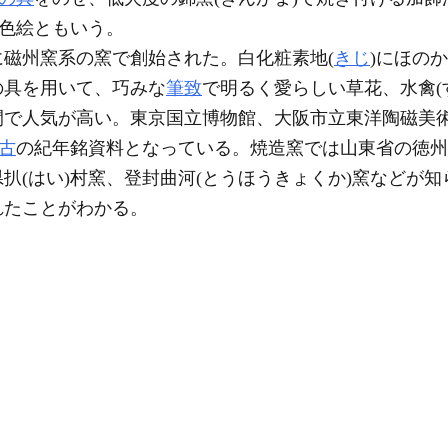
、色絵ともいう。
磁州窯系の窯で創始された。白化粧素地(
きじ
)にほの
の具を用いて、巧みな
筆致
で明るく愛らしい草花、水禽(
で人気が高い。東京国立博物館、大阪市立東洋陶磁美術館
古
の紀年銘資料となっている。焼造窯では山東省の徳州
)県扒(はい)村窯、登封曲河(とうほうきょくか)窯などが
れたことがわかる。