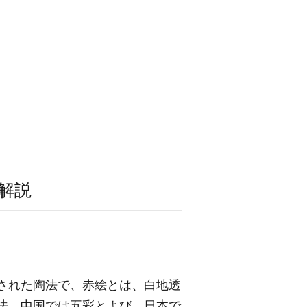
解説
明された陶法で、赤絵とは、白地透
飾法。中国では五彩とよび、日本で