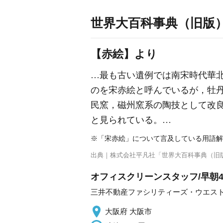
世界大百科事典（旧版
【赤絵】より
…最も古い遺例では南宋時代華北
のを宋赤絵と呼んでいるが，牡
民窯，磁州窯系の陶技として改
と見られている。…
※「宋赤絵」について言及している用語解
出典｜
株式会社平凡社「世界大百科事典（旧
オフィスクリーンスタッフ/早朝
三井不動産ファシリティーズ・ウエス
大阪府 大阪市