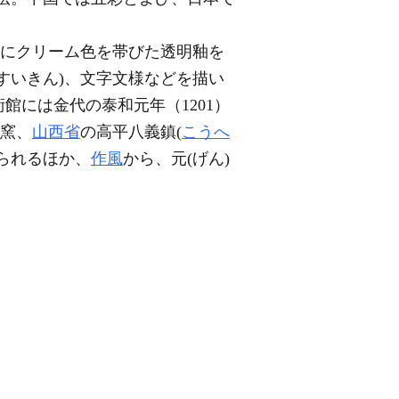
かにクリーム色を帯びた透明釉を
すいきん)、文字文様などを描い
には金代の泰和元年（1201）
窯、
山西省
の高平八義鎮(
こうへ
知られるほか、
作風
から、元(げん)