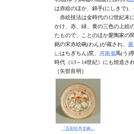
は赤絵のほか、錦手(にしきで)
赤絵技法は金時代の12世紀末に
かけ、赤、緑、黄の三色の上絵
たもので、ことのほか愛陶家の間
銘の宋赤絵碗(わん)が蔵され、
最
い
はちぎちん)窯、
河南省
禹(う
時代（13～14世紀）にも焼造さ
［矢部良明］
『五彩牡丹文碗』