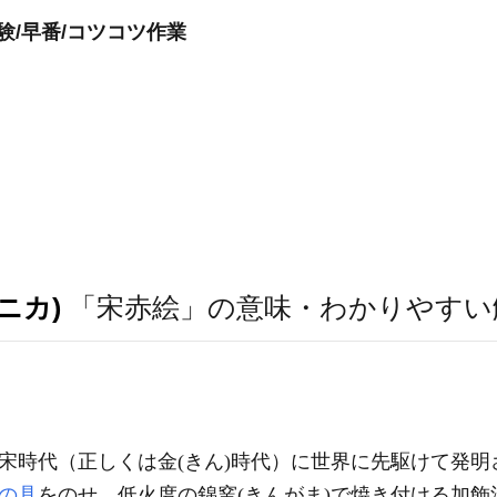
験/早番/コツコツ作業
ニカ)
「宋赤絵」の意味・わかりやすい
。宋時代（正しくは金(きん)時代）に世界に先駆けて発
の具
をのせ、低火度の錦窯(きんがま)で焼き付ける加