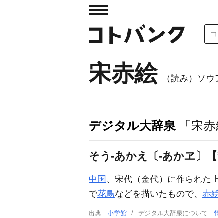
宋赤絵
（読み）ソウ
デジタル大辞泉
「宋赤
そう‐あかえ〔‐あかヱ〕【
中国
、宋代（金代）に作られた
で
花鳥
などを描いたもので、
赤
出典
小学館
デジタル大辞泉について