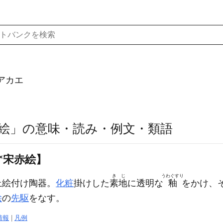
アカエ
絵」の意味・読み・例文・類語
×
宋赤絵】
きじ
うわぐすり
上絵付け陶器。
化粧
掛けした
素地
に透明な
釉
をかけ、
絵
の
先駆
をなす。
情報
|
凡例