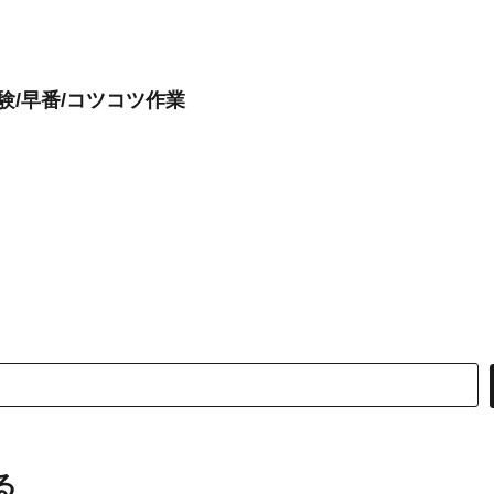
験/早番/コツコツ作業
る