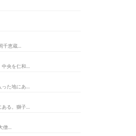
恵蔵...
央を仁和...
た地にあ...
る。獅子...
...