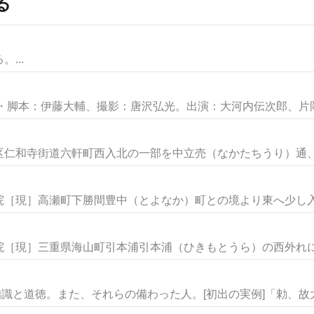
る
...
作・脚本：伊藤大輔、撮影：唐沢弘光。出演：大河内伝次郎、片岡千
仁和寺街道六軒町西入北の一部を中立売（なかたちうり）通、中
［現］高瀬町下勝間豊中（とよなか）町との境より東へ少し入っ
［現］三重県海山町引本浦引本浦（ひきもとうら）の西外れにあ
知識と道徳。また、それらの備わった人。[初出の実例]「勅、故大僧