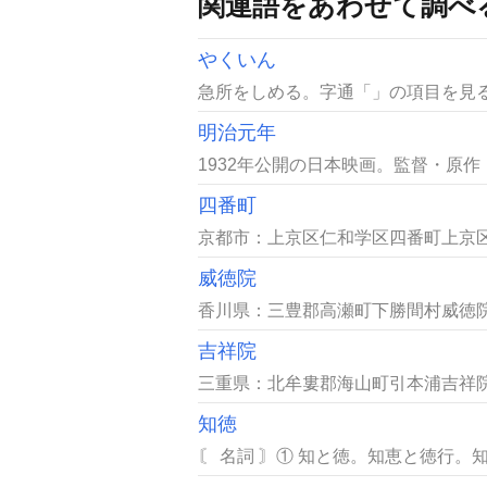
関連語をあわせて調べ
やくいん
急所をしめる。字通「」の項目を見る。
明治元年
1932年公開の日本映画。監督・原
四番町
京都市：上京区仁和学区四番町上京区
威徳院
香川県：三豊郡高瀬町下勝間村威徳院
吉祥院
三重県：北牟婁郡海山町引本浦吉祥院
知徳
〘 名詞 〙① 知と徳。知恵と徳行。