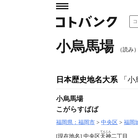
小烏馬場
（読み
日本歴史地名大系
「小
小烏馬場
こがらすばば
福岡県：福岡市
中央区
福岡
てんじん
[現在地名]
中央区
天神
二丁目