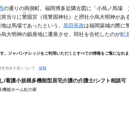
西
の通りの両側町。福岡博多近隣古図に「小烏ノ馬場 
けご
端
突当りに
警固
宮
（現警固神社）
と摂社小烏大明神があ
接地は馬場であったという。
黒田長政
は福岡築城の際に
小烏大明神の鎮座地に遷座させ、同社を合祀したのが
町
す。ジャパンナレッジをご利用いただくとすべての情報をご覧になれま
歴史地名大系について
情報
なし/看護小規模多機能型居宅介護の介護士/シフト相談可
多機能ホーム虹の家