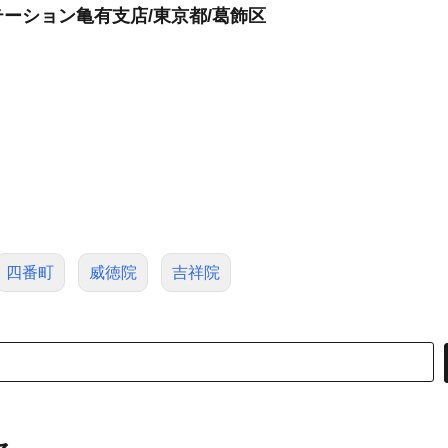
ーション亀有支店/東京都/葛飾区
四番町
威徳院
吉祥院