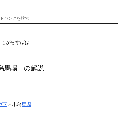
）こがらすばば
烏馬場」の解説
城下
小烏
馬場