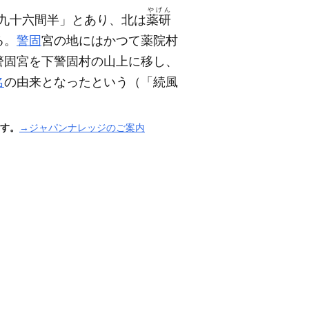
やげん
九十六間半」とあり、北は
薬研
る。
警固
宮の地にはかつて薬院村
警固宮を下警固村の山上に移し、
名
の由来となったという
（「続風
す。
→ジャパンナレッジのご案内