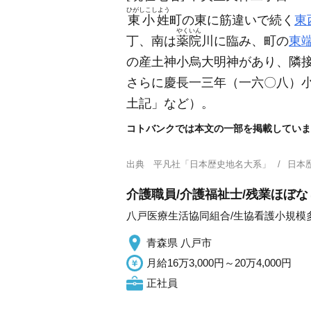
ひがしこしよう
東小姓
町の東に筋違いで続く
東
やくいん
丁、南は
薬院
川に臨み、町の
東
の産土神小烏大明神があり、隣
さらに慶長一三年
（一六〇八）
土記」など）
。
コトバンクでは本文の一部を掲載していま
出典
平凡社「日本歴史地名大系」
日本
介護職員/介護福祉士/残業ほぼ
八戸医療生活協同組合/生協看護小規模
青森県 八戸市
月給16万3,000円～20万4,000円
正社員