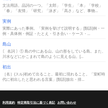
文法用語。品詞の一つ。「太郎」「学生」「本」「学校」
「春」「友情」「研究」「泳ぎ」「高さ」など、事物...
実例
実際にあった事例。「実例を挙げて説明する」[類語]例・一
例・具体例・例証・たとえ・引き合い・ケース・...
島山
〘 名詞 〙① 島の中にある山。山の形をしている島。また、
川水などにかこまれて島のように見える山。[...
初出
［名］(スル)初めて出ること。最初に現れること。「室町時
代に初出したと思われる言葉」[類語]放出・排...
利用規約
特定商取引法に基づく表記
お問い合わせ