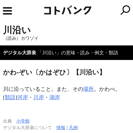
川沿い
（読み）カワゾイ
デジタル大辞泉
「川沿い」の意味・読み・例文・類語
かわ‐ぞい〔かはぞひ〕【川沿い】
川に沿っていること。また、その
場所
。かわべ。
[
類語
]
河岸
・
川岸
・
湖岸
出典
小学館
デジタル大辞泉について
情報
|
凡例