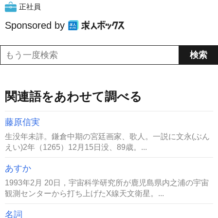
正社員
Sponsored by
関連語をあわせて調べる
藤原信実
生没年未詳。鎌倉中期の宮廷画家、歌人。一説に文永(ぶん
えい)2年（1265）12月15日没、89歳。...
あすか
1993年2月 20日，宇宙科学研究所が鹿児島県内之浦の宇宙
観測センターから打ち上げたX線天文衛星。...
名詞