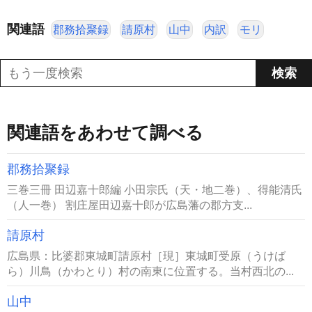
関連語
郡務拾聚録
請原村
山中
内訳
モリ
関連語をあわせて調べる
郡務拾聚録
三巻三冊 田辺嘉十郎編 小田宗氏（天・地二巻）、得能清氏
（人一巻） 割庄屋田辺嘉十郎が広島藩の郡方支...
請原村
広島県：比婆郡東城町請原村［現］東城町受原（うけば
ら）川鳥（かわとり）村の南東に位置する。当村西北の...
山中