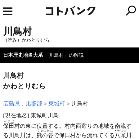
川鳥村
（読み）かわとりむら
日本歴史地名大系
「川鳥村」の解説
川鳥村
かわとりむら
広島県：比婆郡
東城町
川鳥村
[現在地名]
東城町川鳥
やすだ
保田
村の東に位置する。村内西寄りの地域を南流す
くまのたに
やがしら
る川鳥川は、
熊の谷
で保田村から流れてくる
八頭
川