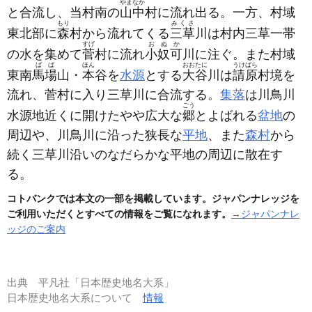
やまなか
と合流し、当村南の
山中
村に流れ出る。一方、村域
もり
みくさ
東北部に
森
村から流れてくる
三草
川は村内三草一帯
すげ
おぬか
の水を集めて
菅
村に流れ
小奴可
川に注ぐ。また村域
ばば
ほん
おおたに
うけばら
東南
馬場
山・
本
谷を
水源
とする
大谷
川は
請原
村境を
流れ、菅村に入り三草川に合流する。
集落
は川鳥川
ごう
水源地近くに開けたやや広大な
郷
とよばれる
盆地
の
周辺や、川鳥川に沿った狭長な
平地
、また
森村
から
続く三草川沿いのなだらかな平地の周辺に散在す
る。
コトバンクでは本文の一部を掲載しています。ジャパンナレッジを
ご利用いただくとすべての情報をご覧になれます。
→ジャパンナレ
ッジのご案内
出典
平凡社「日本歴史地名大系」
日本歴史地名大系について
情報