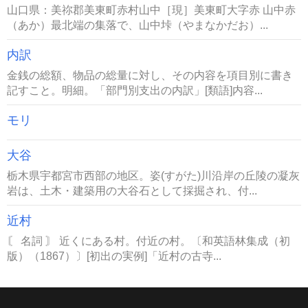
山口県：美祢郡美東町赤村山中［現］美東町大字赤 山中赤
（あか）最北端の集落で、山中垰（やまなかだお）...
内訳
金銭の総額、物品の総量に対し、その内容を項目別に書き
記すこと。明細。「部門別支出の内訳」[類語]内容...
モリ
大谷
栃木県宇都宮市西部の地区。姿(すがた)川沿岸の丘陵の凝灰
岩は、土木・建築用の大谷石として採掘され、付...
近村
〘 名詞 〙 近くにある村。付近の村。〔和英語林集成（初
版）（1867）〕[初出の実例]「近村の古寺...