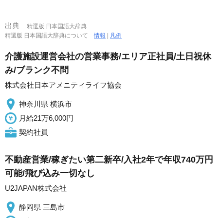
出典
精選版 日本国語大辞典
精選版 日本国語大辞典について
情報
|
凡例
介護施設運営会社の営業事務/エリア正社員/土日祝休
み/ブランク不問
株式会社日本アメニティライフ協会
神奈川県 横浜市
月給21万6,000円
契約社員
不動産営業/稼ぎたい第二新卒/入社2年で年収740万円
可能/飛び込み一切なし
U2JAPAN株式会社
静岡県 三島市