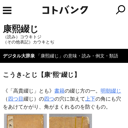
康熙綴じ
（読み）コウキトジ
（その他表記）カウキとぢ
デジタル大辞泉
「康熙綴じ」の意味・読み・例文・類語
×
×
こうき‐とじ【康
熙
綴じ】
《「高貴綴じ」とも》
書籍
の綴じ方の一。
明朝綴じ
（
四つ目
綴じ）の
四つ
の穴に加えて
上下
の角にも穴
をあけてかがり、角がまくれるのを防ぐもの。