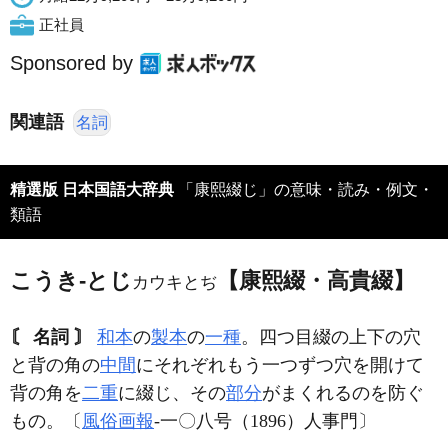
正社員
Sponsored by
関連語
名詞
精選版 日本国語大辞典
「康熙綴じ」の意味・読み・例文・
類語
こうき‐とじ
【康熙綴・高貴綴】
カウキとぢ
〘 名詞 〙
和本
の
製本
の
一種
。四つ目綴の上下の穴
と背の角の
中間
にそれぞれもう一つずつ穴を開けて
背の角を
二重
に綴じ、その
部分
がまくれるのを防ぐ
もの。〔
風俗画報
‐一〇八号（1896）人事門〕