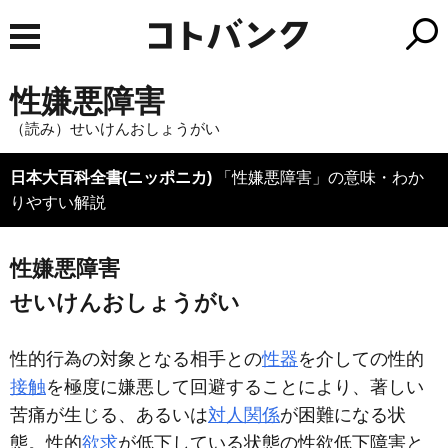
性嫌悪障害
（読み）せいけんおしょうがい
日本大百科全書(ニッポニカ)
「性嫌悪障害」の意味・わか
りやすい解説
性嫌悪障害
せいけんおしょうがい
性的行為の対象となる相手との
性器
を介しての性的
接触
を極度に嫌悪して回避することにより、著しい
苦痛が生じる、あるいは
対人関係
が困難になる状
態。性的
欲求
が低下している状態の性欲低下障害と