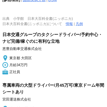
出典
小学館 日本大百科全書(ニッポニカ)
日本大百科全書(ニッポニカ)について
情報
|
凡例
日本交通グループのタクシードライバー/予約中心・
ナビ完備/稼ぐのに有利な立地
恵豊自動車交通株式会社
東京都 大田区
月給34万円
正社員
専属車両の大型ドライバー/月45万可/東京ドーム年間
シートあり
宮田運送株式会社