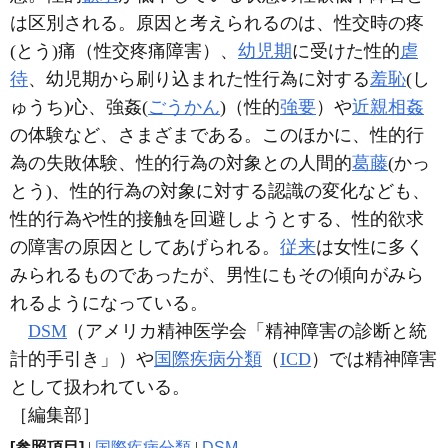
は区別される。原因と考えられるのは、性交時の疼
(とう)痛（性交疼痛障害）、
幼児期
に受けた性的
虐
待
、幼児期から刷り込まれた性行為に対する
羞恥
(し
ゅうち)心、強姦(
ごうかん
)（性的
強要
）や
近親相姦
の体験など、さまざまである。このほかに、性的行
為の失敗体験、性的行為の対象との人間的
葛藤
(かっ
とう)、性的行為の対象に対する認識の変化なども、
性的行為や性的接触を回避しようとする、性的欲求
の障害の原因としてあげられる。
従来
は女性に多く
みられるものであったが、男性にもその傾向がみら
れるようになっている。
DSM
（アメリカ精神医学会「精神障害の診断と統
計的手引き」）や
国際疾病分類
（
ICD
）では精神障害
として扱われている。
［編集部］
[参照項目]
|
国際疾病分類
|
DSM