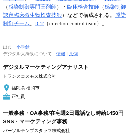
（
感染制御専門薬剤師
）・
臨床検査技師
（
感染制御
認定臨床微生物検査技師
）などで構成される。
感染
制御チーム
。
ICT
（infection control team）。
出典
小学館
デジタル大辞泉について
情報
|
凡例
デジタルマーケティングアナリスト
トランスコスモス株式会社
福岡県 福岡市
正社員
一般事務・OA事務/在宅週2日電話なし時給1450円
SNS・マーケティング事務
パーソルテンプスタッフ株式会社