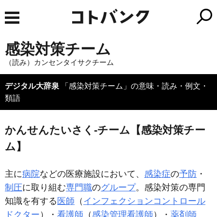
感染対策チーム
（読み）カンセンタイサクチーム
デジタル大辞泉
「感染対策チーム」の意味・読み・例文・
類語
かんせんたいさく‐チーム【感染対策チー
ム】
主に
病院
などの医療施設において、
感染症
の
予防
・
制圧
に取り組む
専門職
の
グループ
。感染対策の専門
知識を有する
医師
（
インフェクションコントロール
ドクター
）・
看護師
（
感染管理看護師
）・
薬剤師