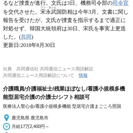
るなど捜査が進行。文氏は3日、機務司令部の
司令官
ソン・ヨンム
を交代させた。
宋永武
国防相は今年3月、文書に関し
報告を受けたが、文氏が捜査を指示するまで適正に
対処せず、韓国大統領府は30日、宋氏を事実上更迭
した。(
共同
)
更新日:
2018年8月30日
出典
共同通信社 共同通信ニュース用語解説
共同通信ニュース用語解説について
情報
介護職員/介護福祉士/残業ほぼなし/看護小規模多機
能型居宅介護の介護士/シフト相談可
医療法人聖心会/看護小規模多機能 型居宅介護まごころ照国
鹿児島県 鹿児島市
月給17万2,400円～