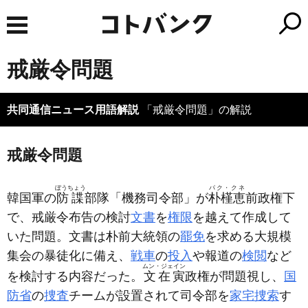
戒厳令問題
共同通信ニュース用語解説
「戒厳令問題」の解説
戒厳令問題
ぼうちょう
パク・クネ
韓国軍の
防諜
部隊「機務司令部」が
朴槿恵
前政権下
で、戒厳令布告の検討
文書
を
権限
を越えて作成して
いた問題。文書は朴前大統領の
罷免
を求める大規模
集会の暴徒化に備え、
戦車
の
投入
や報道の
検閲
など
ムン・ジェイン
を検討する内容だった。
文在寅
政権が問題視し、
国
防省
の
捜査
チームが設置されて司令部を
家宅捜索
す