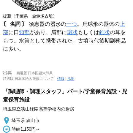
提瓶〈千葉県 金鈴塚古墳〉
〘 名詞 〙
須恵器の器形の
一つ
。扁球形の器体の
上
部
に口
頸部
があり、肩部に
環状
もしくは
鉤状
の耳を
もつ。水筒として携帯された。古墳時代後期副葬品
に多い。
出典
精選版 日本国語大辞典
精選版 日本国語大辞典について
情報
|
凡例
「調理師・調理スタッフ」パート/学童保育施設・児
童保育施設
埼玉県立狭山緑陽高等学校内の厨房
埼玉県 狭山市
時給1,150円～