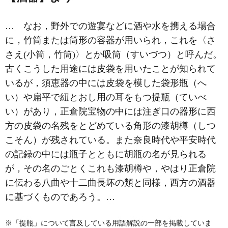
… なお，野外での遊宴などに酒や水を携える場合
に，竹筒または筒形の容器が用いられ，これを〈さ
さえ(小筒，竹筒)〉とか吸筒（すいづつ）と呼んだ。
古くこうした用途には皮袋を用いたことが知られて
いるが，須恵器の中には皮袋を模した袋形瓶（へ
い）や扁平で紐とおし用の耳をもつ提瓶（ていべ
い）があり，正倉院宝物の中には注ぎ口の器形に西
方の皮袋の名残をとどめている角形の漆胡樽（しつ
こそん）が残されている。また奈良時代や平安時代
の記録の中には瓶子とともに胡瓶の名が見られる
が，その名のごとくこれも漆胡樽や，やはり正倉院
に伝わる八曲や十二曲長坏の類と同様，西方の酒器
に基づくものであろう。…
※「提瓶」について言及している用語解説の一部を掲載していま