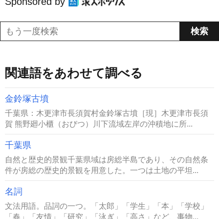
Sponsored by
関連語をあわせて調べる
金鈴塚古墳
千葉県：木更津市長須賀村金鈴塚古墳［現］木更津市長須
賀 熊野廻小櫃（おびつ）川下流域左岸の沖積地に所...
千葉県
自然と歴史的景観千葉県域は房総半島であり、その自然条
件が房総の歴史的景観を用意した。一つは土地の平坦...
名詞
文法用語。品詞の一つ。「太郎」「学生」「本」「学校」
「春」「友情」「研究」「泳ぎ」「高さ」など、事物...