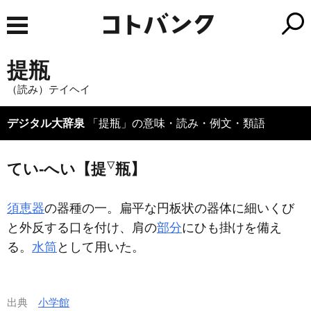
提瓶
（読み）テイヘイ
デジタル大辞泉
「提瓶」の意味・読み・例文・類語
▽
てい‐へい【提
瓶】
須恵器
の器種の一。扁平な円板状の器体に細いくび
と外反する口を付け、肩の
部分
にひも掛けを備え
る。
水筒
として用いた。
出典
小学館