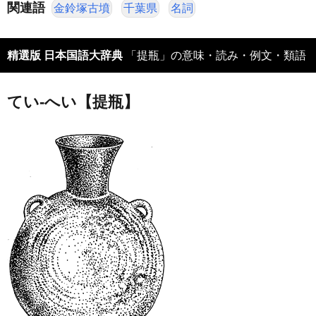
関連語
金鈴塚古墳
千葉県
名詞
精選版 日本国語大辞典
「提瓶」の意味・読み・例文・類語
てい‐へい【提瓶】