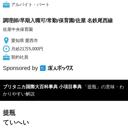
アルバイト・パート
調理師/早期入職可/常勤/保育園/佐屋 名鉄尾西線
佐屋中央保育園
愛知県 愛西市
月給21万5,000円
契約社員
Sponsored by
ブリタニカ国際大百科事典 小項目事典
「提瓶」の意味・わ
かりやすい解説
提瓶
ていへい