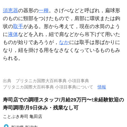
須恵器
の器形の
一種
。さげべなどと呼ばれ，扁球形
のものに頸部をつけたもので，肩部に環状または鉤
状の
取手
がある。形から考えて，現在の水筒のよう
に
液体
などを入れ，紐で肩などから吊下げて用いた
ものが始りであろうが，
なか
には取手は形ばかりに
なり，紐を掛ける用をなさなくなっているものもみ
られる。
出典
ブリタニカ国際大百科事典 小項目事典
ブリタニカ国際大百科事典 小項目事典について
情報
寿司店での調理スタッフ/月給29万円〜!未経験歓迎の
寿司調理/月9日休み・残業なし可
ことぶき寿司 亀田店