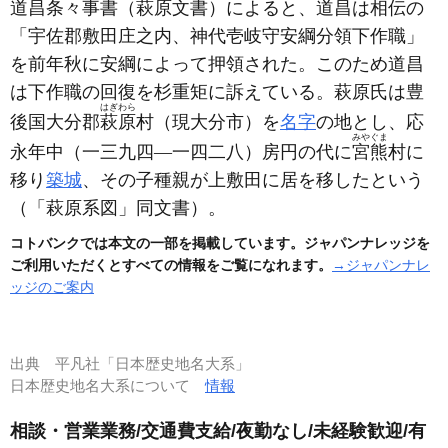
道昌条々事書
（萩原文書）
によると、道昌は相伝の
「宇佐郡敷田庄之内、神代壱岐守安綱分領下作職」
を前年秋に安綱によって押領された。このため道昌
は下作職の回復を杉重矩に訴えている。萩原氏は豊
はぎわら
後国大分郡
萩原
村
（現大分市）
を
名字
の地とし、応
みやぐま
永年中
（一三九四―一四二八）
房円の代に
宮熊
村に
移り
築城
、その子種親が上敷田に居を移したという
（「萩原系図」同文書）
。
コトバンクでは本文の一部を掲載しています。ジャパンナレッジを
ご利用いただくとすべての情報をご覧になれます。
→ジャパンナレ
ッジのご案内
出典
平凡社「日本歴史地名大系」
日本歴史地名大系について
情報
相談・営業業務/交通費支給/夜勤なし/未経験歓迎/有