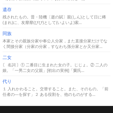
遺存
残されたもの。晋・陸機〔逝の賦〕親(しん)として日に稀
(まれ)に、友靡靡(びび)として(いよいよ)索...
同族
本家とその親族分家や奉公人分家，また直接分家だけでな
く間接分家（分家の分家，すなわち孫分家とか又分家...
二女
〘 名詞 〙① 二番目に生まれた女の子。じじょ。② 二人の
娘。「一男二女の父親」[初出の実例]「竇氏...
代り
１ 入れかわること。交替すること。また、そのもの。「前
任者の―を探す」２ ある役割を、他のものがする...