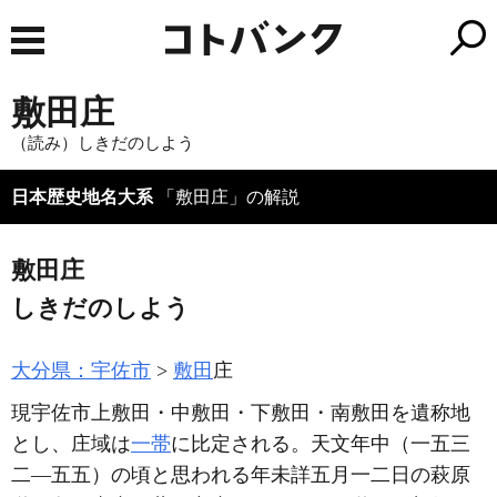
敷田庄
（読み）しきだのしよう
日本歴史地名大系
「敷田庄」の解説
敷田庄
しきだのしよう
大分県：宇佐市
敷田
庄
現宇佐市上敷田・中敷田・下敷田・南敷田を遺称地
とし、庄域は
一帯
に比定される。天文年中
（一五三
二―五五）
の頃と思われる年未詳五月一二日の萩原