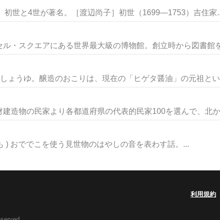
初世と4世が著名。［渡辺尚子］初世（1699―1753）吉住家..
ル・スクエアにある世界最大級の博物館。創立時から図書館を併
のしょうゆ。醸造のおこりは、現在の「ヒゲタ醤油」の元祖といわ
建造物の民家より各都道府県の代表的民家100を選んで、北から
ん」とも ) おででこを使う見世物のはやしの音を表わす話。...
利用規約
eserved.