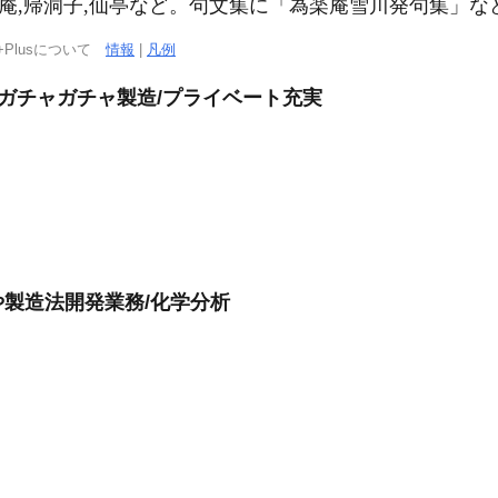
楽庵,帰洞子,仙亭など。句文集に「為楽庵雪川発句集」な
+Plusについて
情報
|
凡例
/ガチャガチャ製造/プライベート充実
製造法開発業務/化学分析