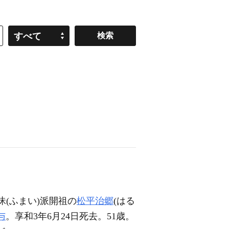
すべて
昧(ふまい)派開祖の
松平治郷
(はる
与
。享和3年6月24日死去。51歳。