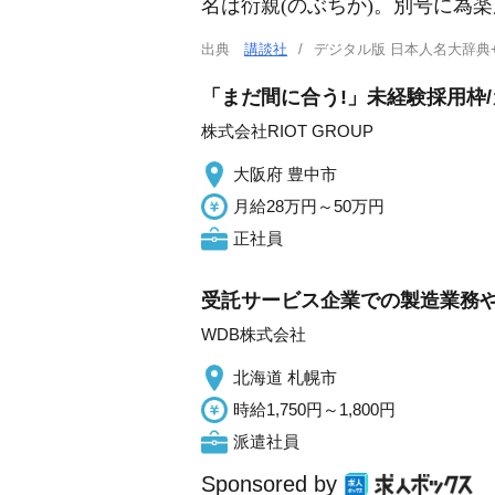
名は衍親(のぶちか)。別号に為
出典
講談社
デジタル版 日本人名大辞典
「まだ間に合う!」未経験採用枠
株式会社RIOT GROUP
大阪府 豊中市
月給28万円～50万円
正社員
受託サービス企業での製造業務や
WDB株式会社
北海道 札幌市
時給1,750円～1,800円
派遣社員
Sponsored by