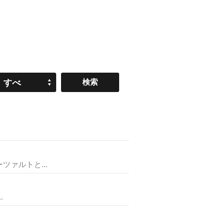
すべ
て
ァルトと...
.