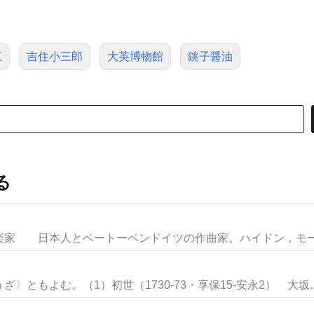
三
吉住小三郎
大英博物館
銚子醤油
る
 日本人とベートーベンドイツの作曲家。ハイドン，モーツ
ともよむ。（1）初世（1730-73・享保15-安永2） 大坂..