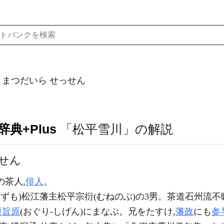
）まつだいら せっせん
典+Plus
「松平雪川」の解説
せん
の茶人,
俳人
。
いずも)松江藩主松平宗衍(むねのぶ)の3男。茶道石州流不
栗旨原
(おぐり-しげん)にまなぶ。兄をたすけ,
藩政
にも
参