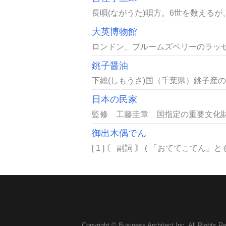
長唄(ながうた)唄方。6世を数えるが、
大英博物館
ロンドン、ブルームズベリーのラッセ
銚子醤油
下総(しもうさ)国（千葉県）銚子産
日本の民家
監修 工藤圭章 国指定の重要文化財
御出木偶でん
[ 1 ] 〘 副詞 〙 ( 「おててこて
Copyright © Business Architect Inc. All Rights R