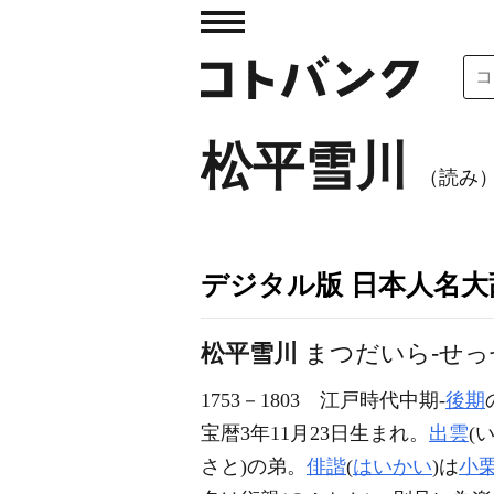
松平雪川
（読み
デジタル版 日本人名大辞
松平雪川
まつだいら-せっ
1753－1803
江戸時代中期-
後期
宝暦3年11月23日生まれ。
出雲
(
さと)の弟。
俳諧
(
はいかい
)は
小