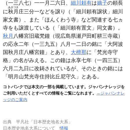
（一三八七）
一一月二六日、
細川頼有
は
嫡子
の頼長
あきづき
に
秋月
庄三分一などを譲り
（「細川頼有譲状」細川
家文書）
、また「ほんくわう寺」など関連する七ヵ
寺をも譲渡している
（「細川頼有置文」同文書）
。
秋月
八幡宮旧蔵梵鐘
（現広島県瀬戸田町耕三寺蔵）
の応永二年
（一三九五）
八月一二日の銘に「大阿波
国秋月庄八幡宮鐘」とあり、
大檀那
に「梵光寺守
格」の名がみえる。この鐘は永享七年
（一四三五）
六月二九日に改鋳されているが、そのときの銘には
「明月山梵光寺住持比丘尼守久」とある。
コトバンクでは本文の一部を掲載しています。ジャパンナレッジを
ご利用いただくとすべての情報をご覧になれます。
→ジャパンナレ
ッジのご案内
出典
平凡社「日本歴史地名大系」
日本歴史地名大系について
情報