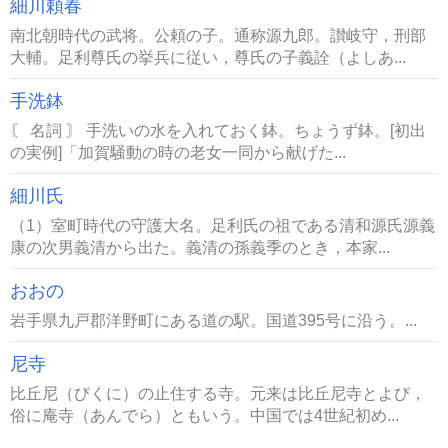
細川頼春
南北朝時代の武将。公頼の子。通称源九郎。讃岐守，刑部
大輔。足利尊氏の挙兵に従い，尊氏の子義詮（よしあ...
手洗鉢
〘 名詞 〙 手洗いの水を入れておく鉢。ちょうず鉢。[初出
の実例]「加賀騒動の時の老女一同から献げた...
細川氏
（1）室町時代の守護大名。足利氏の祖である清和源氏源義
康の次男義清から出た。義清の孫義季のとき，本家...
おおの
岩手県九戸郡洋野町にある道の駅。国道395号に沿う。...
尼寺
比丘尼（びくに）の止住する寺。元来は比丘尼寺とよび，
俗に庵寺（あんでら）ともいう。中国では4世紀初め...