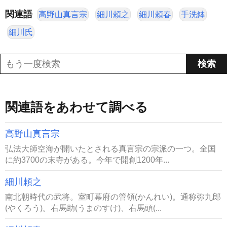
関連語
高野山真言宗
細川頼之
細川頼春
手洗鉢
細川氏
関連語をあわせて調べる
高野山真言宗
弘法大師空海が開いたとされる真言宗の宗派の一つ。全国
に約3700の末寺がある。今年で開創1200年...
細川頼之
南北朝時代の武将。室町幕府の管領(かんれい)。通称弥九郎
(やくろう)。右馬助(うまのすけ)、右馬頭(...