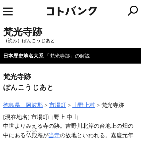
梵光寺跡
（読み）ぼんこうじあと
日本歴史地名大系
「梵光寺跡」の解説
梵光寺跡
ぼんこうじあと
徳島県：阿波郡
市場町
山野上村
梵光寺跡
[現在地名]
市場町山野上 中山
中世よりみえる寺の跡。吉野川北岸の台地上の畑の
ぶつでん
中にある
仏殿
庵が
当寺
の故地といわれる。嘉慶元年