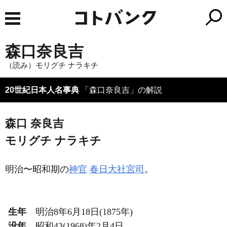
森口奈良吉
（読み）モリグチ ナラキチ
20世紀日本人名事典
「森口奈良吉」の解説
森口 奈良吉
モリグチ ナラキチ
明治〜昭和期の
神官
春日大社
宮司
。
生年
明治8年6月18日(1875年)
没年
昭和43(1968)年2月4日