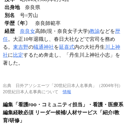
出身地
奈良県
別名
号=芳山
学歴〔年〕
奈良師範卒
経歴
奈良女
高師(現・奈良女子大学)
教諭
などを
歴
任
。大正10年退職し、春日大社などで宮司を務め
る。
東吉野
の
蟻通神社
を
延喜式
内の大社丹生
川上神
社
に
比定
するため奔走し、「丹生川上神社小志」を
著した。
出典
日外アソシエーツ「20世紀日本人名事典」（2004年刊）
20世紀日本人名事典について
情報
編集「看護roo・コミュニティ担当」・看護・医療系
編集経験必須 リーダー候補/人材サービス「紹介/教
育/研修」