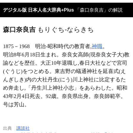
デジタル版 日本人名大辞典+Plus
「森口奈良吉」の解説
森口奈良吉
もりぐち-ならきち
1875－1968
明治-昭和時代の教育者,
神職
。
明治8年6月18日生まれ。奈良女高師(現奈良女子大)教
諭などを歴任。大正10年退職し,春日大社などで宮司
(ぐうじ)をつとめる。東吉野の蟻通神社を延喜式(え
んぎしき)内の大社丹生(にう)川上神社に比定するた
め奔走し,「丹生川上神社小志」をあらわした。昭和
43年2月4日死去。92歳。奈良県出身。奈良師範卒。
号は芳山。
出典
講談社