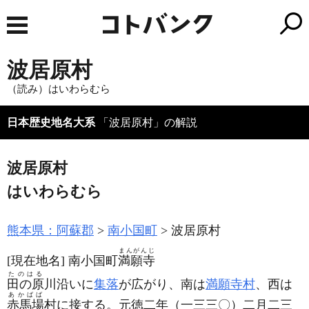
波居原村
（読み）はいわらむら
日本歴史地名大系
「波居原村」の解説
波居原村
はいわらむら
熊本県：阿蘇郡
南小国町
波居原村
まんがんじ
[現在地名]
南小国町
満願寺
たのはる
田の原
川沿いに
集落
が広がり、南は
満願寺村
、西は
あかばば
赤馬場
村に接する。元徳二年
（一三三〇）
二月二三