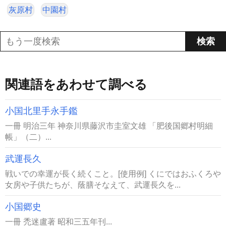
灰原村
中園村
関連語をあわせて調べる
小国北里手永手鑑
一冊 明治三年 神奈川県藤沢市圭室文雄 「肥後国郷村明細
帳」（二）...
武運長久
戦いでの幸運が長く続くこと。[使用例] くにではおふくろや
女房や子供たちが、蔭膳そなえて、武運長久を...
小国郷史
一冊 禿迷盧著 昭和三五年刊...