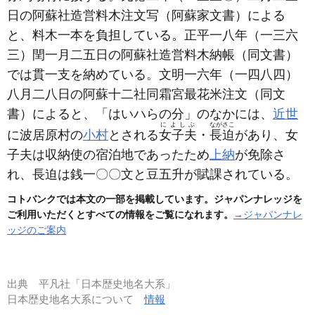
日の阿蘇社造営料木注文写
（阿蘇家文書）
による
と、料木一本を負担している。正平一八年
（一三六
三）
閏一月二五日の阿蘇社造営料木納帳
（同文書）
では貫一支を納めている。文明一六年
（一四八四）
八月二八日の阿蘇十二社同霜宮最花米注文
（同文
書）
によると、「はいハらの分」のなかには、
近世
によしぶ
ながさこ
に波居原村の
小村
とされる
女子夫
・
長迫
があり、女
子夫は収納使の宿泊地であったため
上納
が免除さ
れ、長迫は銭一〇〇文と豆五升が賦課されている。
コトバンクでは本文の一部を掲載しています。ジャパンナレッジを
ご利用いただくとすべての情報をご覧になれます。
→ジャパンナレ
ッジのご案内
出典
平凡社「日本歴史地名大系」
日本歴史地名大系について
情報