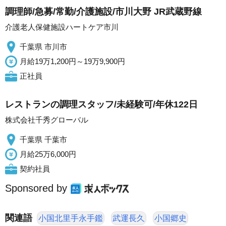
調理師/急募/常勤/介護施設/市川大野 JR武蔵野線
介護老人保健施設ハートケア市川
千葉県 市川市
月給19万1,200円～19万9,900円
正社員
レストランの調理スタッフ/未経験可/年休122日
株式会社千秀グローバル
千葉県 千葉市
月給25万6,000円
契約社員
Sponsored by
関連語
小国北里手永手鑑
武運長久
小国郷史