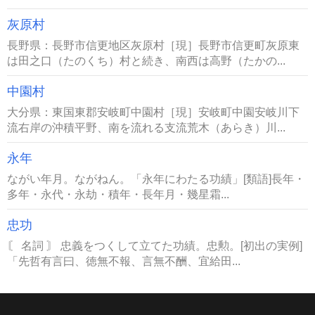
灰原村
長野県：長野市信更地区灰原村［現］長野市信更町灰原東
は田之口（たのくち）村と続き、南西は高野（たかの...
中園村
大分県：東国東郡安岐町中園村［現］安岐町中園安岐川下
流右岸の沖積平野、南を流れる支流荒木（あらき）川...
永年
ながい年月。ながねん。「永年にわたる功績」[類語]長年・
多年・永代・永劫・積年・長年月・幾星霜...
忠功
〘 名詞 〙 忠義をつくして立てた功績。忠勲。[初出の実例]
「先哲有言曰、徳無不報、言無不酬、宜給田...