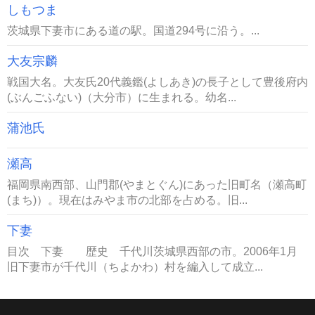
しもつま
茨城県下妻市にある道の駅。国道294号に沿う。...
大友宗麟
戦国大名。大友氏20代義鑑(よしあき)の長子として豊後府内
(ぶんごふない)（大分市）に生まれる。幼名...
蒲池氏
瀬高
福岡県南西部、山門郡(やまとぐん)にあった旧町名（瀬高町
(まち)）。現在はみやま市の北部を占める。旧...
下妻
目次 下妻 歴史 千代川茨城県西部の市。2006年1月
旧下妻市が千代川（ちよかわ）村を編入して成立...