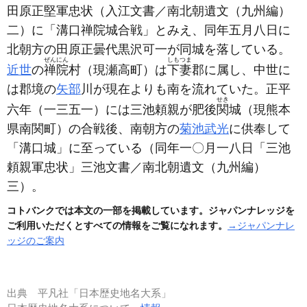
田原正堅軍忠状
（入江文書／南北朝遺文（九州編）
二）
に「溝口禅院城合戦」とみえ、同年五月八日に
北朝方の田原正曇代黒沢可一が同城を落している。
ぜんにん
しもつま
近世
の
禅院
村
（現瀬高町）
は
下妻
郡に属し、中世に
は郡境の
矢部
川が現在よりも南を流れていた。正平
せき
六年
（一三五一）
には三池頼親が肥後
関
城
（現熊本
県南関町）
の合戦後、南朝方の
菊池武光
に供奉して
「溝口城」に至っている
（同年一〇月一八日「三池
頼親軍忠状」三池文書／南北朝遺文（九州編）
三）
。
コトバンクでは本文の一部を掲載しています。ジャパンナレッジを
ご利用いただくとすべての情報をご覧になれます。
→ジャパンナレ
ッジのご案内
出典
平凡社「日本歴史地名大系」