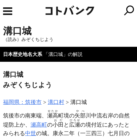
溝口城
（読み）みぞくちじよう
日本歴史地名大系
「溝口城」の解説
溝口城
みぞくちじよう
福岡県：筑後市
溝口村
溝口城
せたか
やべ
筑後市の南東端、
瀬高
町境の
矢部
川中流右岸の自然
おだ
ひろせ
堤防上か、
瀬高町
の
小田
と
広瀬
の境付近にあったと
みられる
中世
の城。康永二年
（一三四三）
七月日の