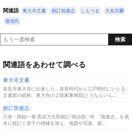
関連語
東大寺文書
校訂筑後志
しもつま
大友宗麟
蒲池氏
関連語をあわせて調べる
東大寺文書
奈良市東大寺に伝来した，奈良時代から江戸時代にいたる
文書群の総称。東大寺の２院家東南院(とうなんいん...
校訂筑後志
六巻・附録一巻 黒岩万次郎校訂 明治四〇年 「筑後志」を底
本に校訂と若干の増補を加え、地図や写真、索...