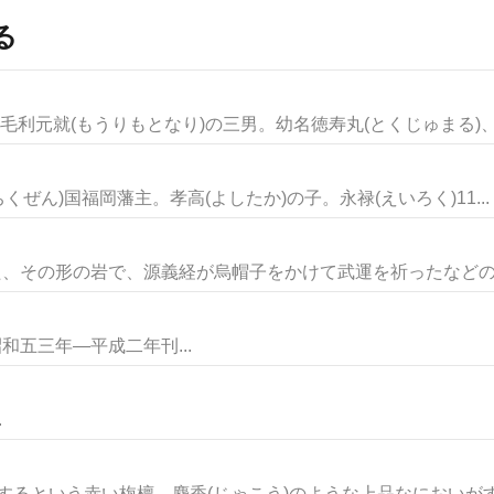
る
毛利元就(もうりもとなり)の三男。幼名徳寿丸(とくじゅまる)、又
くぜん)国福岡藩主。孝高(よしたか)の子。永禄(えいろく)11...
た、その形の岩で、源義経が烏帽子をかけて武運を祈ったなどの伝
和五三年―平成二年刊...
.
産するという赤い栴檀。麝香(じゃこう)のような上品なにおいがす.