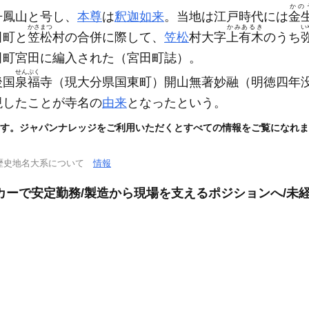
かの
丹鳳山と号し、
本尊
は
釈迦如来
。当地は江戸時代には
金
かさまつ
かみあるき
い
田町と
笠松
村の合併に際して、
笠松
村大字
上有木
のうち
田町宮田に編入された
（宮田町誌）
。
せんぷく
後国
泉福
寺
（現大分県国東町）
開山無著妙融
（明徳四年
現したことが寺名の
由来
となったという。
す。ジャパンナレッジをご利用いただくとすべての情報をご覧になれま
歴史地名大系について
情報
カーで安定勤務/製造から現場を支えるポジションへ/未経