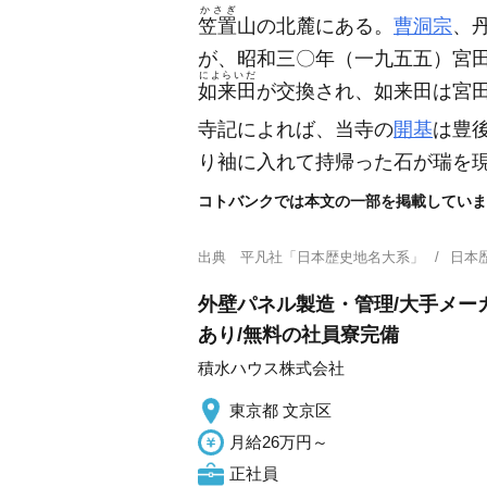
かさぎ
笠置
山の北麓にある。
曹洞宗
、
が、昭和三〇年
（一九五五）
宮
によらいだ
如来田
が交換され、如来田は宮
寺記によれば、当寺の
開基
は豊
り袖に入れて持帰った石が瑞を
コトバンクでは本文の一部を掲載していま
出典
平凡社「日本歴史地名大系」
日本
外壁パネル製造・管理/大手メー
あり/無料の社員寮完備
積水ハウス株式会社
東京都 文京区
月給26万円～
正社員