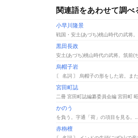
関連語をあわせて調べ
小早川隆景
戦国・安土(あづち)桃山時代の武将。
黒田長政
安土(あづち)桃山時代の武将。筑前(ち
烏帽子岩
〘 名詞 〙 烏帽子の形をした岩。ま
宮田町誌
二冊 宮田町誌編纂委員会編 宮田町 昭
かのう
を負う。字通「荷」の項目を見る。..
赤栴檀
〘 名詞 〙 インドの牛頭(ごず)山で