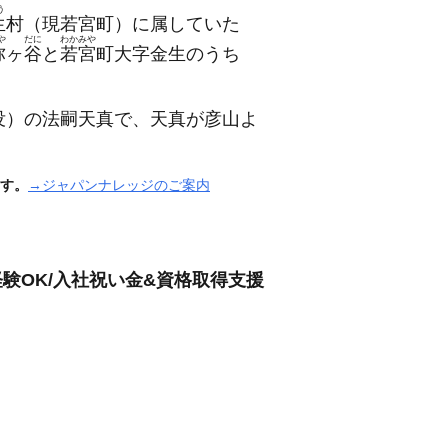
う
生
村
（現若宮町）
に属していた
や
だに
わかみや
弥
ヶ
谷
と
若宮
町大字金生のうち
没）
の法嗣天真で、天真が彦山よ
す。
→ジャパンナレッジのご案内
験OK/入社祝い金&資格取得支援