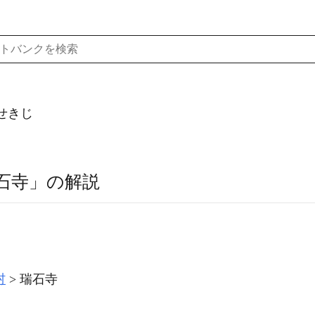
せきじ
石寺」の解説
村
瑞石寺