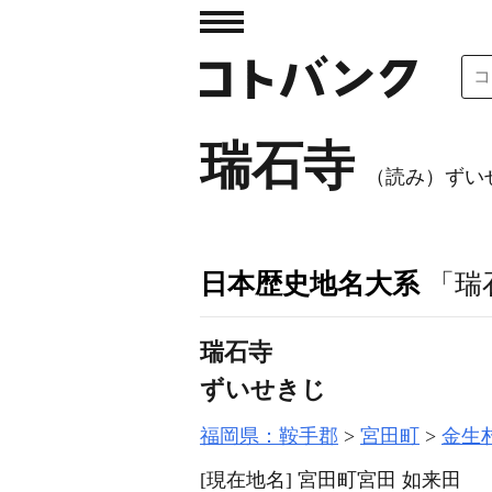
瑞石寺
（読み）ずい
日本歴史地名大系
「瑞
瑞石寺
ずいせきじ
福岡県：鞍手郡
宮田町
金生
[現在地名]
宮田町宮田 如来田