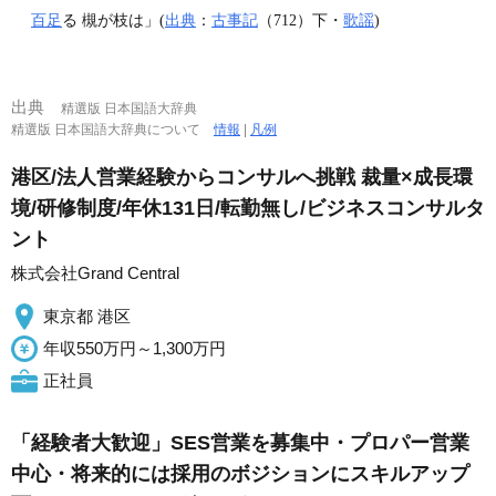
百足
る 槻が枝は」(
出典
：
古事記
（712）下・
歌謡
)
出典
精選版 日本国語大辞典
精選版 日本国語大辞典について
情報
|
凡例
港区/法人営業経験からコンサルへ挑戦 裁量×成長環
境/研修制度/年休131日/転勤無し/ビジネスコンサルタ
ント
株式会社Grand Central
東京都 港区
年収550万円～1,300万円
正社員
「経験者大歓迎」SES営業を募集中・プロパー営業
中心・将来的には採用のボジションにスキルアップ