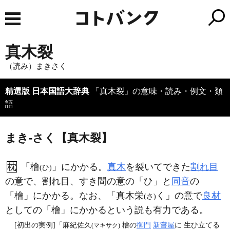
真木裂
（読み）まきさく
精選版 日本国語大辞典
「真木裂」の意味・読み・例文・類
語
まき‐さく【真木裂】
枕
「檜
」にかかる。
真木
を裂いてできた
割れ目
(ひ)
の意で、割れ目、すき間の意の「ひ」と
同音
の
「檜」にかかる。なお、「真木栄
く」の意で
良材
(さ)
としての「檜」にかかるという説も有力である。
[初出の実例]「麻紀佐久
檜の
御門
新嘗屋
に 生ひ立てる
(マキサク)