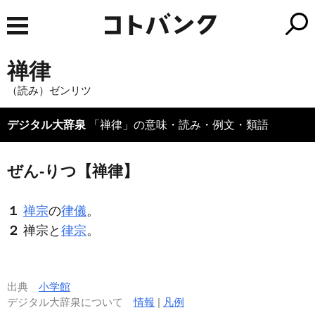
禅律
（読み）ゼンリツ
デジタル大辞泉
「禅律」の意味・読み・例文・類語
ぜん‐りつ【禅律】
１
禅宗
の
律儀
。
２
禅宗と
律宗
。
出典
小学館
デジタル大辞泉について
情報
|
凡例