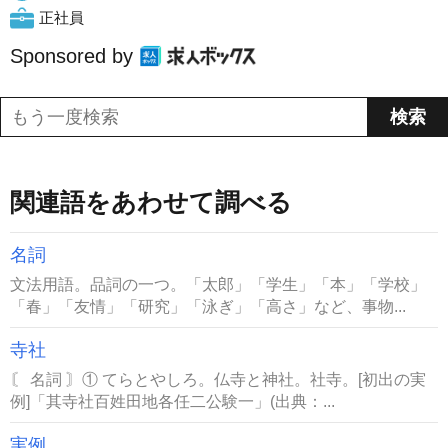
正社員
Sponsored by
関連語をあわせて調べる
名詞
文法用語。品詞の一つ。「太郎」「学生」「本」「学校」
「春」「友情」「研究」「泳ぎ」「高さ」など、事物...
寺社
〘 名詞 〙① てらとやしろ。仏寺と神社。社寺。[初出の実
例]「其寺社百姓田地各任二公験一」(出典：...
実例