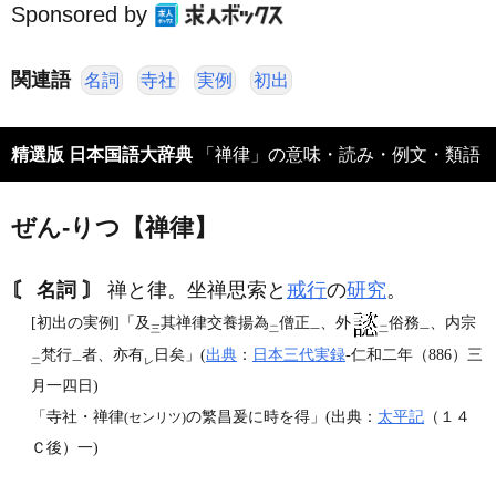
Sponsored by
関連語
名詞
寺社
実例
初出
精選版 日本国語大辞典
「禅律」の意味・読み・例文・類語
ぜん‐りつ【禅律】
〘 名詞 〙
禅と律。坐禅思索と
戒行
の
研究
。
[初出の実例]「及
其禅律交養揚為
僧正
、外
俗務
、内宗
三
二
一
二
一
梵行
者、亦有
日矣」(
出典
：
日本三代実録
‐仁和二年（886）三
二
一
レ
月一四日)
「寺社・禅律
の繁昌爰に時を得」(出典：
太平記
（１４
(センリツ)
Ｃ後）一)