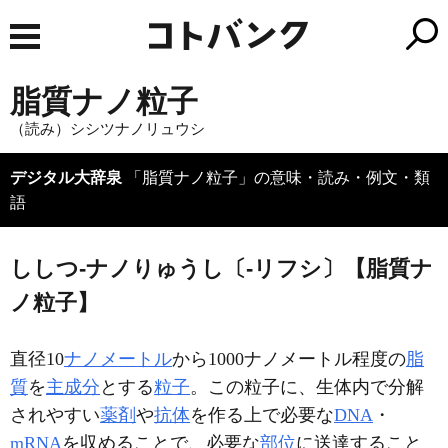
脂質ナノ粒子
（読み）シシツナノリュウシ
デジタル大辞泉
「脂質ナノ粒子」の意味・読み・例文・類
語
ししつ‐ナノりゅうし〔‐リフシ〕【脂質ナ
ノ粒子】
直径10
ナノメートル
から1000ナノメートル程度の
脂
質
を
主成分
とする
粒子
。この粒子に、生体内で分解
されやすい
薬剤
や
抗体
を作る上で必要な
DNA
・
mRNA
を収めることで、必要な
部位
に送達すること