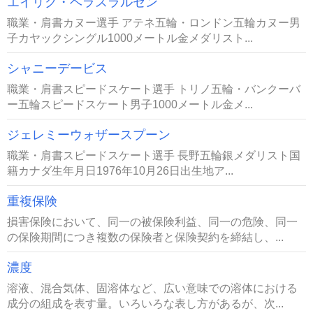
エイリク・ベラスラルセン
職業・肩書カヌー選手 アテネ五輪・ロンドン五輪カヌー男
子カヤックシングル1000メートル金メダリスト...
シャニーデービス
職業・肩書スピードスケート選手 トリノ五輪・バンクーバ
ー五輪スピードスケート男子1000メートル金メ...
ジェレミーウォザースプーン
職業・肩書スピードスケート選手 長野五輪銀メダリスト国
籍カナダ生年月日1976年10月26日出生地ア...
重複保険
損害保険において、同一の被保険利益、同一の危険、同一
の保険期間につき複数の保険者と保険契約を締結し、...
濃度
溶液、混合気体、固溶体など、広い意味での溶体における
成分の組成を表す量。いろいろな表し方があるが、次...