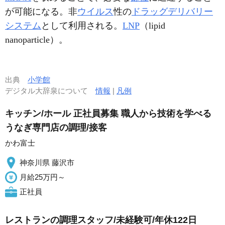
が可能になる。非
ウイルス
性の
ドラッグデリバリー
システム
として利用される。
LNP
（lipid
nanoparticle）。
出典
小学館
デジタル大辞泉について
情報
|
凡例
キッチン/ホール 正社員募集 職人から技術を学べる
うなぎ専門店の調理/接客
かわ富士
神奈川県 藤沢市
月給25万円～
正社員
レストランの調理スタッフ/未経験可/年休122日