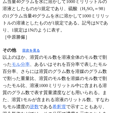
ム当量40グラムを水に溶かして1000ミリリットルの
溶液としたものが1規定であり、硫酸（H
SO
＝98）
2
4
の1グラム当量49グラムを水に溶かして1000ミリリッ
トルの溶液としたものが1規定である。記号はNであ
り、1規定は1Nのように表す。
［中原勝儼］
その他
目次を見る
以上のほか、溶質のモル数を溶液全体のモル数で割
った
モル分率
、あるいはそれを百分率で表したモル
百分率、さらには溶質のグラム数を溶媒のグラム数
で割った重量比、溶質のモル数を溶媒のモル数で割
ったモル比、溶液1000ミリリットル中に含まれる溶
質のグラム数で表す質量濃度なども用いられる。ま
た、溶質1モルが含まれる溶液のリットル数、すなわ
ちモル濃度の
逆数
である
希釈度
で示すこともあり、