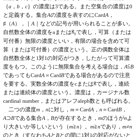
｛
a
，
b
，
c
｝の濃度は3である。また空集合の濃度は0
と定義する。集合
A
の濃度を表すのにCard
A
，
♯（
A
），｜
A
｜などの記号が用いられることが多い。
自然数全体の濃度をaまたはℵ
で表し，可算（または
0
可付番）無限の濃度といい，有限の場合を含めて可
算（または可付番）の濃度という。正の偶数全体は
自然数全体と1対1の対応がつき，したがって可算濃
度をもつ。このように無限集合を考える場合は，
A
⊊
B
であってもCard
A
＝Card
B
である場合があるので注意
を要する。実数全体の濃度をcまたはℵで表し，連続
または連続体の濃度という。濃度は，カージナル数
cardinal number，またはアレフaleph数とも呼ばれる。
二つの濃度
m
，
n
に対し，
m
＝Card
A
，
n
＝Card
B
，
A
⊃
B
である集合
A
，
B
が存在するとき，
m
のほうが
n
よ
り大きいか等しいという（
m
≧
n
）。
m
≧
n
であり，
m
≠
n
のとき（すなわち
A
と
B
との間に1対1の対応がないと