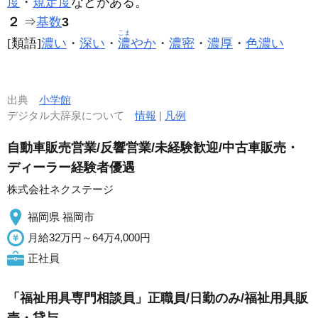
度
・
規定度
などがある。
２
⇒
基数
3
こま
[類語]
濃い
・
深い
・
濃
やか
・
濃密
・
濃厚
・
色濃い
出典
小学館
デジタル大辞泉について
情報
|
凡例
自動車販売営業/反響営業/未経験歓迎/中古車販売・
ディーラー経験者優遇
株式会社ネクステージ
福岡県 福岡市
月給32万円～64万4,000円
正社員
「福祉用具専門相談員」正職員/日勤のみ/福祉用具販