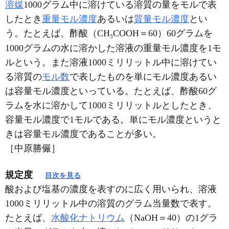
溶媒
1000グラム中に溶けている溶質の量をモルで表
したとき
重量モル濃度
あるいは
質量モル濃度
とい
う。たとえば、酢酸（CH
COOH＝60）60グラムを
3
1000グラムの水に溶かした溶液の重量モル濃度を1モ
ルという。また溶液1000ミリリットル中に溶けてい
る溶質の
モル数
で表したものを単にモル濃度あるい
は容量モル濃度といっている。たとえば、酢酸60グ
ラムを水に溶かして1000ミリリットルとしたとき、
容量モル濃度で1モルである。単にモル濃度というと
きは容量モル濃度であることが多い。
［中原勝儼］
規定度
目次を見る
酸および塩基の濃度を表すのに広く用いられ、溶液
1000ミリリットル中の溶質のグラム当量数で表す。
たとえば、
水酸化ナトリウム
（NaOH＝40）の1グラ