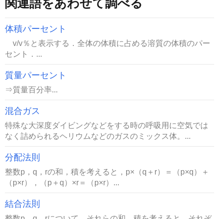
関連語をあわせて調べる
体積パーセント
v/v％と表示する．全体の体積に占める溶質の体積のパー
セント．...
質量パーセント
⇒質量百分率...
混合ガス
特殊な大深度ダイビングなどをする時の呼吸用に空気では
なく詰められるヘリウムなどのガスのミックス体。...
分配法則
整数p，q，rの和，積を考えると，p×（q＋r）＝（p×q）＋
（p×r），（p＋q）×r＝（p×r）...
結合法則
整数p，q，rについて，それらの和，積を考えると，それぞ