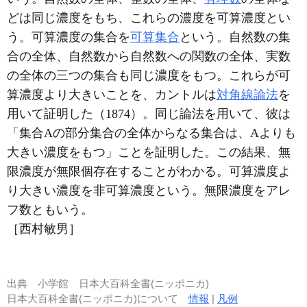
どは同じ濃度をもち、これらの濃度を可算濃度とい
う。可算濃度の集合を
可算集合
という。自然数の集
合の全体、自然数から自然数への関数の全体、実数
の全体の三つの集合も同じ濃度をもつ。これらが可
算濃度より大きいことを、カントルは
対角線論法
を
用いて証明した（1874）。同じ論法を用いて、彼は
「集合Aの部分集合の全体からなる集合は、Aよりも
大きい濃度をもつ」ことを証明した。この結果、無
限濃度が無限個存在することがわかる。可算濃度よ
り大きい濃度を非可算濃度という。無限濃度をアレ
フ数ともいう。
［西村敏男］
出典
小学館 日本大百科全書(ニッポニカ)
日本大百科全書(ニッポニカ)について
情報
|
凡例