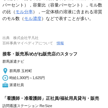
パーセント），容量比（容量パーセント），モル数
の比（
モル分率
），一定体積の溶液に含まれる溶質
のモル数（
モル濃度
）などで表すことが多い。
出典
株式会社平凡社
百科事典マイペディアについて
情報
接客・販売系/めがね販売店のスタッフ
群馬派遣ナビ
群馬県 玉村町
時給1,300円～1,625円
派遣社員
「看護師・准看護師」正社員/福祉用具貸与・販売
訪問看護ステーション Re:Size