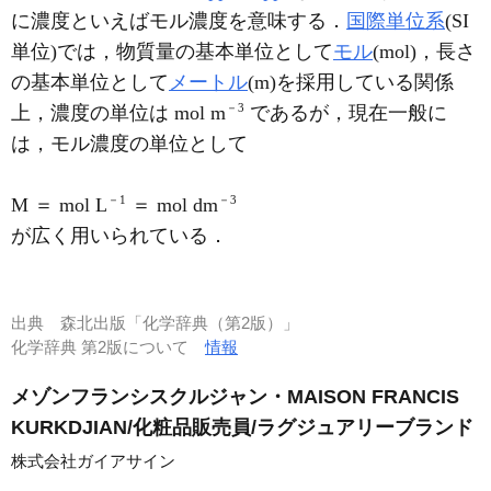
に濃度といえばモル濃度を意味する．
国際単位系
(SI
単位)では，物質量の基本単位として
モル
(mol)，長さ
の基本単位として
メートル
(m)を採用している関係
－3
上，濃度の単位は mol m
であるが，現在一般に
は，モル濃度の単位として
－1
－3
M ＝ mol L
＝ mol dm
が広く用いられている．
出典
森北出版「化学辞典（第2版）」
化学辞典 第2版について
情報
メゾンフランシスクルジャン・MAISON FRANCIS
KURKDJIAN/化粧品販売員/ラグジュアリーブランド
株式会社ガイアサイン