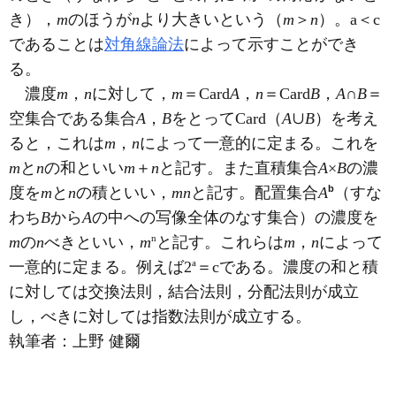
き），
m
のほうが
n
より大きいという（
m
＞
n
）。a＜c
であることは
対角線論法
によって示すことができ
る。
濃度
m
，
n
に対して，
m
＝Card
A
，
n
＝Card
B
，
A
∩
B
＝
空集合である集合
A
，
B
をとってCard（
A
∪
B
）を考え
ると，これは
m
，
n
によって一意的に定まる。これを
m
と
n
の和といい
m
＋
n
と記す。また直積集合
A
×
B
の濃
b
度を
m
と
n
の積といい，
mn
と記す。配置集合
A
（すな
わち
B
から
A
の中への写像全体のなす集合）の濃度を
n
m
の
n
べきといい，
m
と記す。これらは
m
，
n
によって
a
一意的に定まる。例えば2
＝cである。濃度の和と積
に対しては交換法則，結合法則，分配法則が成立
し，べきに対しては指数法則が成立する。
執筆者：
上野 健爾