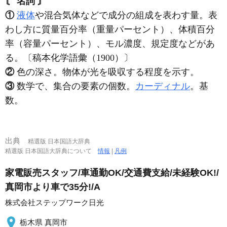
〘 名詞 〙
①
液体
や混合気体などで成分の組成を表わす量。表
わし方に質量百分率（重量パーセント）、体積百分
率（容量パーセント）、モル濃度、規定度などがあ
る。〔稿本化学語彙（1900）〕
②
色の深さ。物体が光を吸収する程度を示す。
③
数学で、集合の要素の個数。
カーディナル
。基
数。
出典
精選版 日本国語大辞典
精選版 日本国語大辞典について
情報
|
凡例
家電販売スタッフ/車通勤OK/交通費支給/未経験OK!/
真岡市より車で35分!/A
株式会社ステップワーク日光
栃木県 真岡市