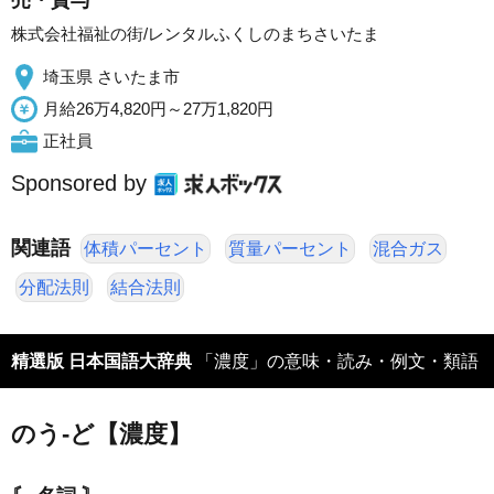
売・貸与
株式会社福祉の街/レンタルふくしのまちさいたま
埼玉県 さいたま市
月給26万4,820円～27万1,820円
正社員
Sponsored by
関連語
体積パーセント
質量パーセント
混合ガス
分配法則
結合法則
精選版 日本国語大辞典
「濃度」の意味・読み・例文・類語
のう‐ど【濃度】