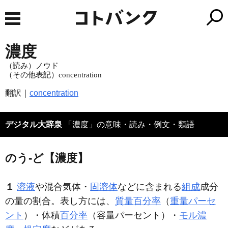
濃度
（読み）ノウド
（その他表記）concentration
翻訳｜
concentration
デジタル大辞泉
「濃度」の意味・読み・例文・類語
のう‐ど【濃度】
１
溶液
や混合気体・
固溶体
などに含まれる
組成
成分
の量の割合。表し方には、
質量百分率
（
重量パーセ
ント
）・体積
百分率
（容量パーセント）・
モル濃