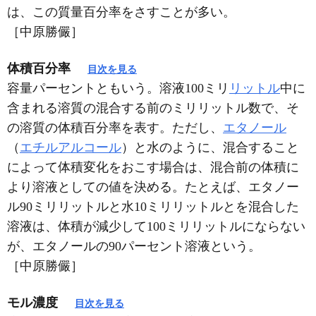
は、この質量百分率をさすことが多い。
［中原勝儼］
体積百分率
目次を見る
容量パーセントともいう。溶液100ミリ
リットル
中に
含まれる溶質の混合する前のミリリットル数で、そ
の溶質の体積百分率を表す。ただし、
エタノール
（
エチルアルコール
）と水のように、混合すること
によって体積変化をおこす場合は、混合前の体積に
より溶液としての値を決める。たとえば、エタノー
ル90ミリリットルと水10ミリリットルとを混合した
溶液は、体積が減少して100ミリリットルにならない
が、エタノールの90パーセント溶液という。
［中原勝儼］
モル濃度
目次を見る