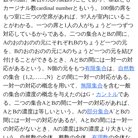
カージナル数cardinal numberともいう。100個の席を
もつ室に三つの空席があれば、97人が室内にいるこ
とがわかる。一つの席と1人の人がちょうど一つずつ
対応しているからである。二つの集合AとBの間に、
Aのおのおのの元にそれぞれBのちょうど一つの元
を、Bのおのおのの元にAのちょうど一つの元を結び
付けることができるとき、AとBの間には一対一の対
応があるという。N個の元をもつ
有限集合
は、
自然数
の集合｛1,2,……,N｝との間に一対一の対応がある。
一対一の対応の概念を用いて、
無限集合
を含む一般
の集合の濃度の概念を与えたのはG・
カントル
であ
る。二つの集合AとBの間に一対一の対応があれば、
AとBの濃度は等しいという。Aの
部分集合
A´とBの
間には一対一の対応があるが、AとBの間には一対一
の対応がないとき、Aの濃度はBの濃度より大きいと
いう。自然数の全体、整数の全体、
有理数
の全体な