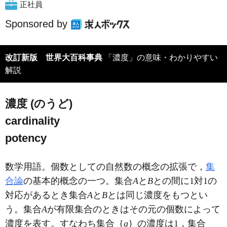
正社員
Sponsored by
改訂新版 世界大百科事典
「濃度」の意味・わかりやすい
解説
濃度 (のうど)
cardinality
potency
数学用語。個数としての自然数の概念の拡張で，
集
合論
の基本的概念の一つ。集合
A
と
B
との間に1対1の
対応があるとき集合
A
と
B
とは同じ濃度をもつとい
う。集合
A
が有限集合のときはその元の個数によって
濃度を表す。すなわち集合｛
a
｝の濃度は1，集合