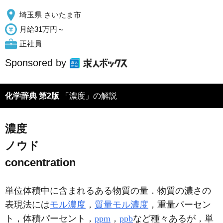
埼玉県 さいたま市
月給31万円～
正社員
Sponsored by
化学辞典 第2版
「濃度」の解説
濃度
ノウド
concentration
単位体積中に含まれるある物質の量．物質の濃さの
表現法には
モル濃度
，
質量モル濃度
，重量パーセン
ト，体積パーセント，
ppm
，
ppb
など種々あるが，単