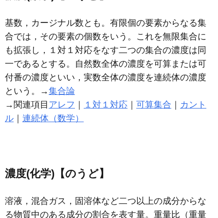
基数，カージナル数とも。有限個の要素からなる集
合では，その要素の個数をいう。これを無限集合に
も拡張し，１対１対応をなす二つの集合の濃度は同
一であるとする。自然数全体の濃度を可算または可
付番の濃度といい，実数全体の濃度を連続体の濃度
という。→
集合論
→関連項目
アレフ
｜
１対１対応
｜
可算集合
｜
カント
ル
｜
連続体（数学）
濃度(化学)【のうど】
溶液，混合ガス，固溶体など二つ以上の成分からな
る物質中のある成分の割合を表す量。重量比（重量