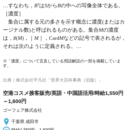
S
…すなわち，
B
は
S
から
B
の中への写像全体である。
［濃度］
集合に属する元の多さを示す概念に濃度(またはカ
ージナル数)と呼ばれるものがある。集合
M
の濃度
は，♯(
M
)，｜
M
｜，Card
M
などの記号で表されるが，
それは次のように定義される。…
※「濃度」について言及している用語解説の一部を掲載していま
す。
出典｜
株式会社平凡社「世界大百科事典（旧版）」
空港コスメ接客販売/英語・中国語活用/時給1,550円
～1,600円
ゴーフェア株式会社
千葉県 成田市
時給1,550円～1,600円