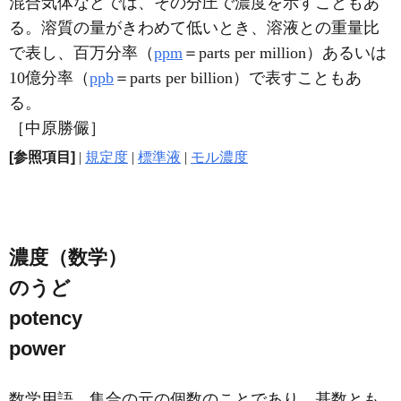
混合気体などでは、その分圧で濃度を示すこともあ
る。溶質の量がきわめて低いとき、溶液との重量比
で表し、百万分率（
ppm
＝parts per million）あるいは
10億分率（
ppb
＝parts per billion）で表すこともあ
る。
［中原勝儼］
[参照項目]
|
規定度
|
標準液
|
モル濃度
濃度（数学）
のうど
potency
power
数学用語。集合の元の個数のことであり、基数とも