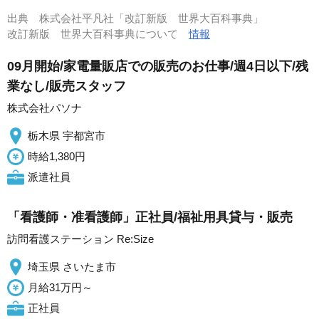
出典
株式会社平凡社「改訂新版 世界大百科事典」
改訂新版 世界大百科事典について
情報
09月開始/家電量販店での販売のお仕事/週4日以下/残
業なし/販売スタッフ
株式会社パソナ
栃木県 宇都宮市
時給1,380円
派遣社員
「看護師・准看護師」正社員/福祉用具貸与・販売
訪問看護ステーション Re:Size
埼玉県 さいたま市
月給31万円～
正社員