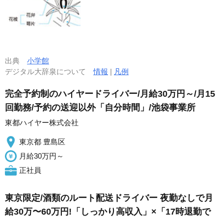
出典
小学館
デジタル大辞泉について
情報
|
凡例
完全予約制のハイヤードライバー/月給30万円～/月15
回勤務/予約の送迎以外「自分時間」/池袋事業所
東都ハイヤー株式会社
東京都 豊島区
月給30万円～
正社員
東京限定/酒類のルート配送ドライバー 夜勤なしで月
給30万〜60万円!「しっかり高収入」×「17時退勤で