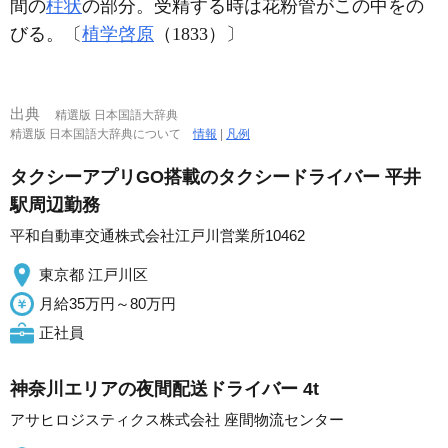
間の
柱状
の部分。受精する時は花粉管がこの中をの
びる。〔
植学啓原
（1833）〕
出典
精選版 日本国語大辞典
精選版 日本国語大辞典について
情報
|
凡例
タクシーアプリGO搭載のタクシードライバー 平井
駅周辺勤務
平和自動車交通株式会社江戸川営業所10462
東京都 江戸川区
月給35万円～80万円
正社員
神奈川エリアの夜間配送ドライバー 4t
アサヒロジスティクス株式会社 座間物流センター