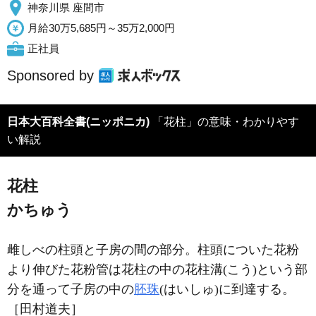
神奈川県 座間市
月給30万5,685円～35万2,000円
正社員
Sponsored by
日本大百科全書(ニッポニカ)
「花柱」の意味・わかりやす
い解説
花柱
かちゅう
雌しべの柱頭と子房の間の部分。柱頭についた花粉
より伸びた花粉管は花柱の中の花柱溝(こう)という部
分を通って子房の中の
胚珠
(はいしゅ)に到達する。
［田村道夫］