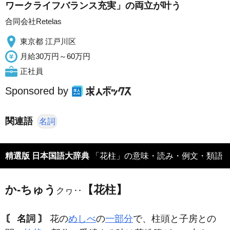
ワークライフバランス充実」の両立が叶う
合同会社Retelas
東京都 江戸川区
月給30万円～60万円
正社員
Sponsored by
関連語
名詞
精選版 日本国語大辞典
「花柱」の意味・読み・例文・類語
か‐ちゅう
【花柱】
クヮ‥
〘 名詞 〙
花の
めしべ
の
一部分
で、柱頭と子房との