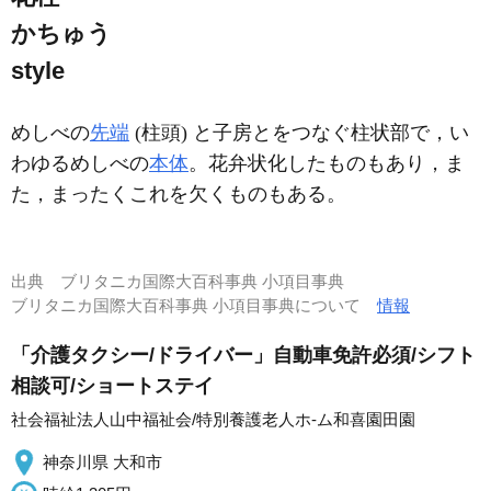
かちゅう
style
めしべの
先端
(柱頭) と子房とをつなぐ柱状部で，い
わゆるめしべの
本体
。花弁状化したものもあり，ま
た，まったくこれを欠くものもある。
出典
ブリタニカ国際大百科事典 小項目事典
ブリタニカ国際大百科事典 小項目事典について
情報
「介護タクシー/ドライバー」自動車免許必須/シフト
相談可/ショートステイ
社会福祉法人山中福祉会/特別養護老人ホ-ム和喜園田園
神奈川県 大和市