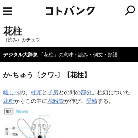
花柱
（読み）カチュウ
デジタル大辞泉
「花柱」の意味・読み・例文・類語
か‐ちゅう〔クワ‐〕【花柱】
雌しべ
の、
柱頭
と
子房
との間の
部分
。柱頭についた
花粉
からこの中に
花粉管
が伸び、
受精
する。