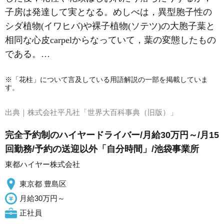
子房は発達して
実
となる。めしべは，異型胞子性の
シダ植物(イワヒバ)や裸子植物(ソテツ)の大胞子葉と
相同な心皮carpelからなっていて，葉の変態したもの
である。…
※「花柱」について言及している用語解説の一部を掲載していま
す。
出典｜
株式会社平凡社「世界大百科事典（旧版）」
完全予約制のハイヤードライバー/月給30万円～/月15
回勤務/予約の送迎以外「自分時間」/池袋事業所
東都ハイヤー株式会社
東京都 豊島区
月給30万円～
正社員