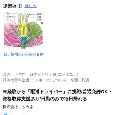
[参照項目]
|
雌しべ
被子植物の花の各部名称
出典
小学館 日本大百科全書(ニッポニカ)
日本大百科全書(ニッポニカ)について
情報
|
凡例
未経験から「配送ドライバー」に挑戦/普通免許OK・
資格取得支援あり/日勤のみで毎日帰れる
株式会社ニッカネ