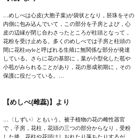
…めしべは心皮(大胞子葉)が袋状となり，胚珠をその
内側に包み込んでいて，この部分を
子房
とよび，心
皮の辺縁が閉じ合わさったところが柱頭となって，
花粉を受け止める。多くのめしべでは子房と柱頭の
間に花柱styleと呼ばれる生殖に無関係な部分が発達
している。さらに花の基部に，葉が小型化した苞や
小苞がみられることがあり，花の形成初期に，その
保護に役だっている。…
【めしべ(雌蕊)】より
…〈しずい〉ともいう。被子植物の花の雌性器官
で，子房，花柱，花頭の三つの部分からなり，受粉
した後，花柱や花頭はしおれたり落ちたりするが，